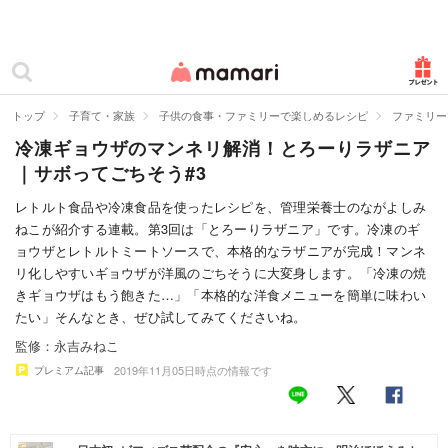
カテゴリー一覧
ママリ
妊活
トップ
子育て・家族
子供の食事・ファミリーで楽しめるレシピ
ファミリー
冷凍ギョウザのマンネリ解消！とろーりラザニア
妊娠
｜サボってごちそう#3
出産
レトルト食品や冷凍食品を使ったレシピを、管理栄養士のながよしみ
ねこが紹介する連載。第3回は「とろーりラザニア」です。冷凍のギ
赤ちゃん・育児
ョウザとレトルトミートソースで、本格的なラザニアが完成！マンネ
子育て・家族
リ化しやすいギョウザが洋風のごちそうに大変身します。「冷凍の焼
きギョウザはもう飽きた…」「本格的な洋食メニューを簡単に味わい
病院
たい」そんなとき、ぜひ試してみてくださいね。
監修：永吉みねこ
美容・ファッション
2019年11月05日時点の情報です
プレミアム記事
お仕事
住まい