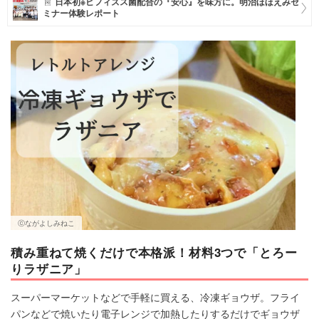
日本初※ビフィズス菌配合の『安心』を味方に。明治ほほえみセ
ミナー体験レポート
マネー
トレンド・イベント
ⓒながよしみねこ
積み重ねて焼くだけで本格派！材料3つで「とろー
りラザニア」
スーパーマーケットなどで手軽に買える、冷凍ギョウザ。フライ
パンなどで焼いたり電子レンジで加熱したりするだけでギョウザ