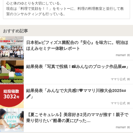
心と体のゆとりを大切にしている。
現在は「料理で笑顔を！！」をモットーに、料理の料理教室と並行して教
室のコンサルティングも行っている。
おすすめ記事
日本初※ビフィズス菌配合の『安心』を味方に。明治ほ
ほえみセミナー体験レポート
mamari
結果発表「写真で投稿！📸みんなのブロック作品展🧱」
ママリ公式
結果発表「みんなで大共感!!💖ママリ川柳大会2025📜
🖋️」
ママリ公式
【夏こそキュレル】美容好き2児のママが推す！親子で
乗り切りたい“酷暑の夏にぴった…
mamari