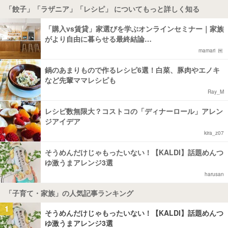
「餃子」「ラザニア」「レシピ」 についてもっと詳しく知る
「購入vs賃貸」家選びを学ぶオンラインセミナー｜家族
がより自由に暮らせる最終結論…
mamari
鍋のあまりもので作るレシピ6選！白菜、豚肉やエノキ
など先輩ママレシピも
Ray_M
レシピ数無限大？コストコの「ディナーロール」アレン
ジアイデア
kira_z07
そうめんだけじゃもったいない！【KALDI】話題めんつ
ゆ激うまアレンジ3選
harusan
「子育て・家族」の人気記事ランキング
1
そうめんだけじゃもったいない！【KALDI】話題めんつ
ゆ激うまアレンジ3選