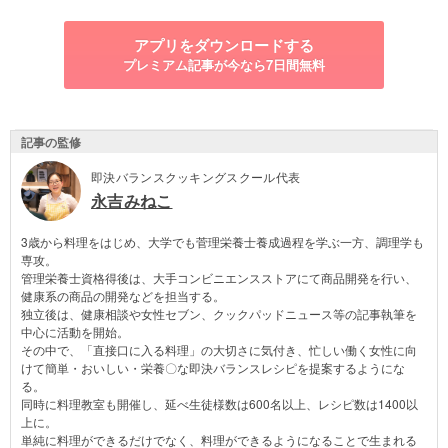
アプリをダウンロードする
プレミアム記事が今なら7日間無料
記事の監修
即決バランスクッキングスクール代表
永吉みねこ
3歳から料理をはじめ、大学でも菅理栄養士養成過程を学ぶ一方、調理学も
専攻。
管理栄養士資格得後は、大手コンビニエンスストアにて商品開発を行い、
健康系の商品の開発などを担当する。
独立後は、健康相談や女性セブン、クックパッドニュース等の記事執筆を
中心に活動を開始。
その中で、「直接口に入る料理」の大切さに気付き、忙しい働く女性に向
けて簡単・おいしい・栄養〇な即決バランスレシピを提案するようにな
る。
同時に料理教室も開催し、延べ生徒様数は600名以上、レシピ数は1400以
上に。
単純に料理ができるだけでなく、料理ができるようになることで生まれる