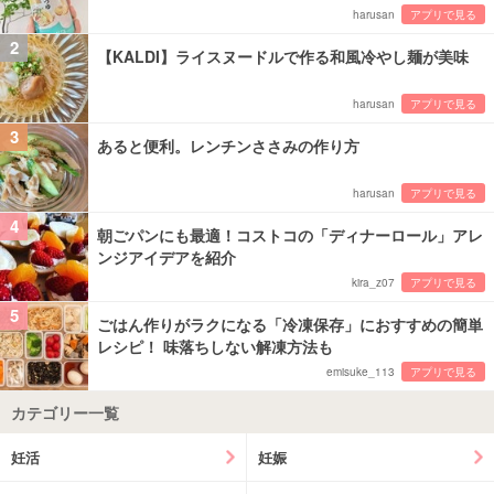
harusan
アプリで見る
2
【KALDI】ライスヌードルで作る和風冷やし麺が美味
harusan
アプリで見る
3
あると便利。レンチンささみの作り方
harusan
アプリで見る
4
朝ごパンにも最適！コストコの「ディナーロール」アレ
ンジアイデアを紹介
kira_z07
アプリで見る
5
ごはん作りがラクになる「冷凍保存」におすすめの簡単
レシピ！ 味落ちしない解凍方法も
emisuke_113
アプリで見る
カテゴリー一覧
妊活
妊娠