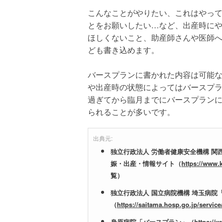
こんなことがやりたい、これはやっ
とをお願いしたい…など、出産時に
ほしくないこと、助産師さんや医師
ども書き込めます。
バースプランに書かれた内容は可能
や出産時の状態によってはバースプラ
過ぎてから臨月までにバースプラン
られることが多いです。
出典元:
独立行政法人 労働者健康安全機構 
娠・出産・情報サイト（
https://www.
覧）
独立行政法人 国立病院機構 埼玉病院
（
https://saitama.hosp.go.jp/servic
身原病院「バースプラン」（
https://