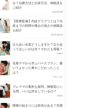
る？治療方法と出産方法、体験談を
ご紹介
mari0708
【医療監修】内診グリグリとは？出
産までの時間や痛みの強さの体験談
も紹介
perimama
立ち会い出産どうしますか？立ち会
ってほしいのは夫？それとも母親？
sako
先輩ママから学ぶバースプラン。書
いてよかった事やこだわったこと
は？
くわっち
プレママの素朴な疑問。陣痛室にい
る間、パパは何をしているの？
towa
陣痛の始まりには前兆がある？先輩