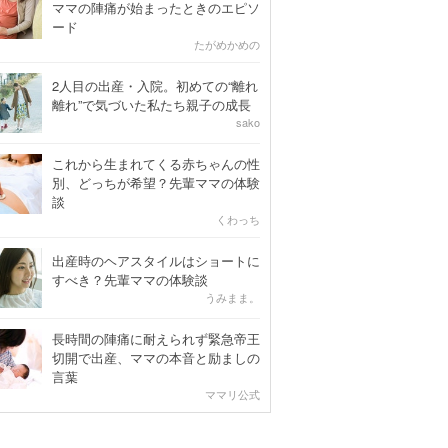
ママの陣痛が始まったときのエピソ
ード
たがめかめの
2人目の出産・入院。初めての“離れ
離れ”で気づいた私たち親子の成長
sako
これから生まれてくる赤ちゃんの性
別、どっちが希望？先輩ママの体験
談
くわっち
出産時のヘアスタイルはショートに
すべき？先輩ママの体験談
うみまま。
長時間の陣痛に耐えられず緊急帝王
切開で出産、ママの本音と励ましの
言葉
ママリ公式