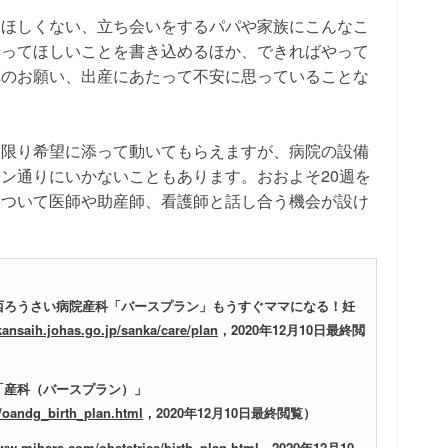
てほしくない、立ち会いをするパパや家族にこんなこ
やってほしいことを書き込めるほか、できればやって
へのお願い、出産にあたって不安に思っていることな
な限り希望に添って動いてもらえますが、病院の設備
ン通りにいかないこともあります。おおよそ20週を
について医師や助産師、看護師と話し合う機会が設け
関西ろうさい病院産科「バースプラン」もうすぐママになる！妊
kansaih.johas.go.jp/sanka/care/plan
，2020年12月10日最終閲
「産科（バースプラン）」
e/oandg_birth_plan.html
，2020年12月10日最終閲覧）
www.mihara.com/obstetrics/birth_plan.html
，2020年12月10