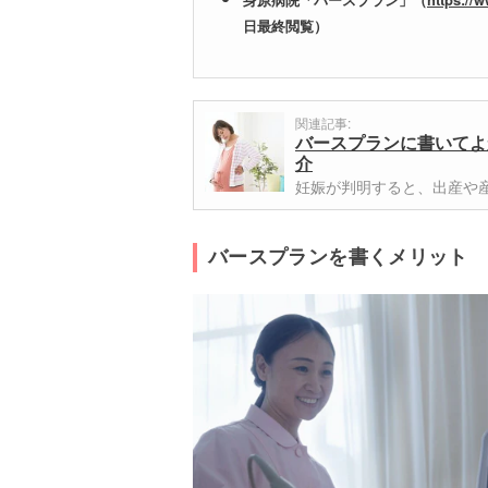
日最終閲覧）
関連記事:
バースプランに書いてよ
介
妊娠が判明すると、出産や
バースプランを書くメリット