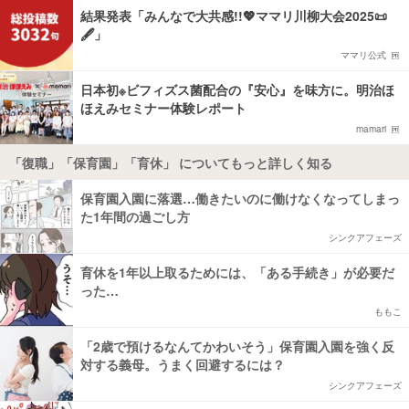
結果発表「みんなで大共感!!💖ママリ川柳大会2025📜
🖋️」
ママリ公式
日本初※ビフィズス菌配合の『安心』を味方に。明治ほ
ほえみセミナー体験レポート
mamari
「復職」「保育園」「育休」 についてもっと詳しく知る
保育園入園に落選…働きたいのに働けなくなってしまっ
た1年間の過ごし方
シンクアフェーズ
育休を1年以上取るためには、「ある手続き」が必要だ
った…
ももこ
「2歳で預けるなんてかわいそう」保育園入園を強く反
対する義母。うまく回避するには？
シンクアフェーズ