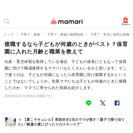
カテゴリー一覧
ママリ
妊活
トップ
子育て・家族
子育て・家族の基礎知識
子育て・育児に便利な情報・
復職するなら子どもが何歳のときがベスト？保育
妊娠
園に入れた月齢と職業を教えて
出産
出産・育児休暇を取得している場合、子どもの成長にともなって保育
園に預けて職場復帰するママパパもたくさんいるかと思います。そこ
赤ちゃん・育児
で迷うのは、子どもが何歳になったら保育園に預け復職するかという
子育て・家族
ことではないでしょうか。先輩ママたちは子どもが何歳のときに復職
したのか、ママリに寄せられた投稿を紹介します。
病院
2022年04月21日時点の情報です
美容・ファッション
お仕事
【夏こそキュレル】美容好き2児のママが推す！親子で乗り切り
たい“酷暑の夏にぴったりのスキンケア”
住まい