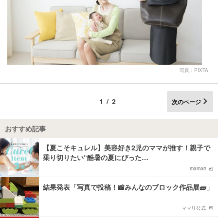
写真：PIXTA
1/2
次のページ
おすすめ記事
【夏こそキュレル】美容好き2児のママが推す！親子で
乗り切りたい“酷暑の夏にぴった…
mamari
結果発表「写真で投稿！📸みんなのブロック作品展🧱」
ママリ公式