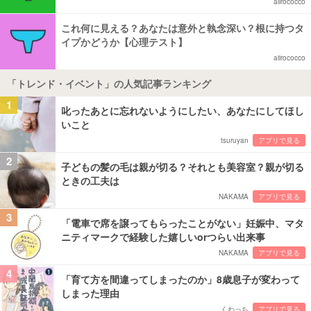
aiirococco
これ何に見える？あなたは意外と執念深い？根に持つタ
イプかどうか【心理テスト】
aiirococco
「トレンド・イベント」の人気記事ランキング
1
叱ったあとに忘れないようにしたい、あなたにしてほし
いこと
tsuruyan
アプリで見る
2
子どもの髪の毛は親が切る？それとも美容室？親が切る
ときの工夫は
NAKAMA
アプリで見る
3
「電車で席を譲ってもらったことがない」妊娠中、マタ
ニティマークで経験した嬉しいorつらい出来事
NAKAMA
アプリで見る
4
「育て方を間違ってしまったのか」8歳息子が変わって
しまった理由
くわっち
アプリで見る