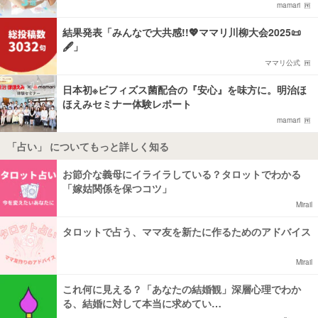
mamari
結果発表「みんなで大共感!!💖ママリ川柳大会2025📜
🖋️」
ママリ公式
日本初※ビフィズス菌配合の『安心』を味方に。明治ほ
ほえみセミナー体験レポート
mamari
「占い」 についてもっと詳しく知る
お節介な義母にイライラしている？タロットでわかる
「嫁姑関係を保つコツ」
Mirail
タロットで占う、ママ友を新たに作るためのアドバイス
Mirail
これ何に見える？「あなたの結婚観」深層心理でわか
る、結婚に対して本当に求めてい…