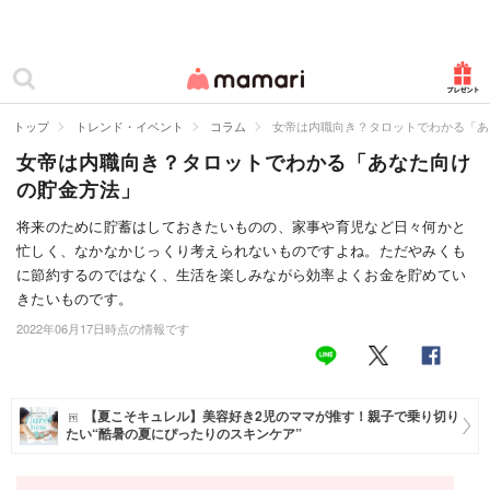
カテゴリー一覧
ママリ
妊活
トップ
トレンド・イベント
コラム
女帝は内職向き？タロットでわかる「あ
女帝は内職向き？タロットでわかる「あなた向け
妊娠
の貯金方法」
出産
将来のために貯蓄はしておきたいものの、家事や育児など日々何かと
忙しく、なかなかじっくり考えられないものですよね。ただやみくも
赤ちゃん・育児
に節約するのではなく、生活を楽しみながら効率よくお金を貯めてい
子育て・家族
きたいものです。
2022年06月17日時点の情報です
病院
美容・ファッション
【夏こそキュレル】美容好き2児のママが推す！親子で乗り切り
たい“酷暑の夏にぴったりのスキンケア”
お仕事
住まい