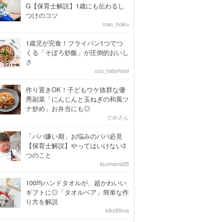
G【保育士解説】1歳にも伝わるし
つけのコツ
mao_hoiku
1歳児が完食！フライパン1つでつ
くる「そぼろ炒飯」が圧倒的おいし
さ
uzu_babyfood
作り置きOK！子どもウケ抜群な優
秀副菜「にんじんと玉ねぎの和風ツ
ナ炒め」お弁当にも◎
どめさん
「パパ嫌い期」お悩みのパパ必見
【保育士解説】やってはいけない3
つのこと
itsumama55
100均ハンドタオルが、超かわいい
ギフトに◎「タオルベア」簡単な作
り方を解説
kiko50ma