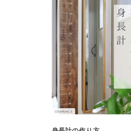
Ⓒfumifumi_3
身長計の作り方