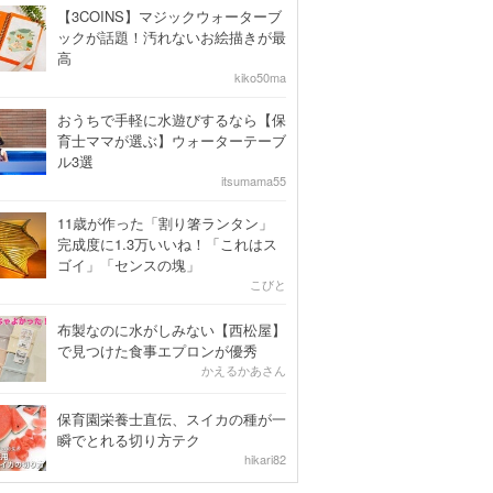
【3COINS】マジックウォーターブ
ックが話題！汚れないお絵描きが最
高
kiko50ma
おうちで手軽に水遊びするなら【保
育士ママが選ぶ】ウォーターテーブ
ル3選
itsumama55
11歳が作った「割り箸ランタン」
完成度に1.3万いいね！「これはス
ゴイ」「センスの塊」
こびと
布製なのに水がしみない【西松屋】
で見つけた食事エプロンが優秀
かえるかあさん
保育園栄養士直伝、スイカの種が一
瞬でとれる切り方テク
hikari82