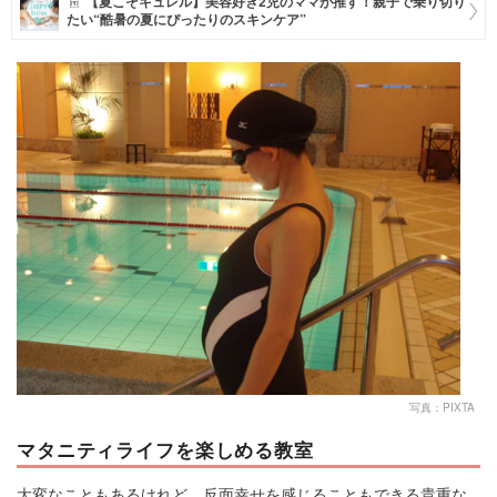
【夏こそキュレル】美容好き2児のママが推す！親子で乗り切り
たい“酷暑の夏にぴったりのスキンケア”
マネー
トレンド・イベント
写真：PIXTA
マタニティライフを楽しめる教室
大変なこともあるけれど、反面幸せを感じることもできる貴重な