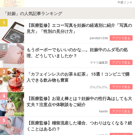
中庭ミント
「妊娠」の人気記事ランキング
1
【医療監修】エコー写真を妊娠の経過別に紹介「写真の
見方」「性別の見分け方」
panda01238
アプリで見る
2
もうボーボーでもいいのかな…。妊娠中のムダ毛の処
理、どうしていましたか？
ママリ編集部
アプリで見る
3
「カフェインレスのお茶＆紅茶」 15選！コンビニで購
入できる飲み物も豊富
げんげんげん
アプリで見る
4
【医療監修】お迎え棒とは？妊娠中の性行為はしても大
丈夫？注意点や体験談をご紹介
kaede
アプリで見る
5
【医療監修】稽留流産した場合、つわりはなくなる？続
くことはあるの？