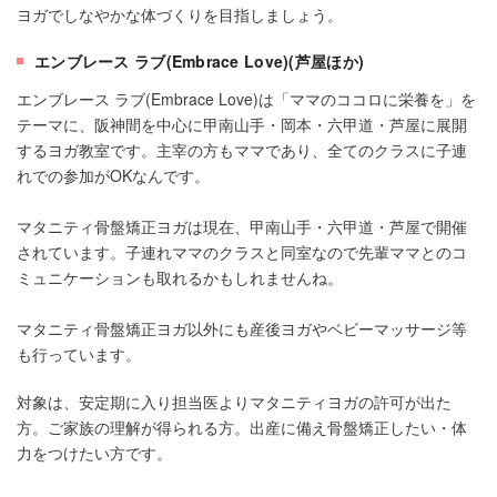
ヨガでしなやかな体づくりを目指しましょう。
エンブレース ラブ(Embrace Love)(芦屋ほか)
エンブレース ラブ(Embrace Love)は「ママのココロに栄養を」を
テーマに、阪神間を中心に甲南山手・岡本・六甲道・芦屋に展開
するヨガ教室です。主宰の方もママであり、全てのクラスに子連
れでの参加がOKなんです。
マタニティ骨盤矯正ヨガは現在、甲南山手・六甲道・芦屋で開催
されています。子連れママのクラスと同室なので先輩ママとのコ
ミュニケーションも取れるかもしれませんね。
マタニティ骨盤矯正ヨガ以外にも産後ヨガやベビーマッサージ等
も行っています。
対象は、安定期に入り担当医よりマタニティヨガの許可が出た
方。ご家族の理解が得られる方。出産に備え骨盤矯正したい・体
力をつけたい方です。