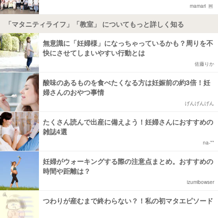
mamari
「マタニティライフ」「教室」 についてもっと詳しく知る
無意識に「妊婦様」になっちゃっているかも？周りを不
快にさせてしまいやすい行動とは
佐藤りか
酸味のあるものを食べたくなる方は妊娠前の約3倍！妊
婦さんのおやつ事情
げんげんげん
たくさん読んで出産に備えよう！妊婦さんにおすすめの
雑誌4選
na-**
妊婦がウォーキングする際の注意点まとめ。おすすめの
時間や距離は？
izumibowser
つわりが産むまで終わらない？！私の初マタエピソード