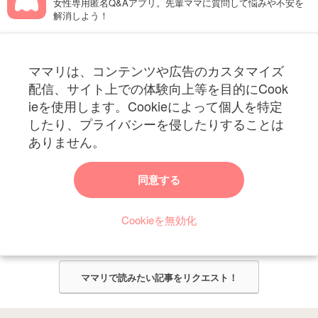
女性専用匿名Q&Aアプリ。先輩ママに質問して悩みや不安を
解消しよう！
フォローしてね！ママリ公式アカウント
ママリは、コンテンツや広告のカスタマイズ
妊娠〜子育て中のお役立ち情報を配信中
配信、サイト上での体験向上等を目的にCook
ieを使用します。Cookieによって個人を特定
したり、プライバシーを侵したりすることは
ありません。
ママリからのお知らせ
同意する
今ママリで読みたい記事は何ですか？
Cookieを無効化
ママリ編集部がみなさんのご意見をもとに記事を作成させていただきま
す！
ママリで読みたい記事をリクエスト！