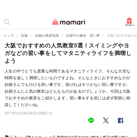
カテゴリー一覧
ママリ
妊活
トップ
妊娠
妊娠の基礎知識
妊娠中の趣味・習い事
大阪でおすすめの
大阪でおすすめの人気教室5選！スイミングやヨ
妊娠
ガなどの習い事をしてマタニティライフを満喫し
出産
よう
赤ちゃん・育児
人生の中でとても貴重な時間であるマタニティライフ。そんな大切な
時間を楽しく満喫したいものですよね。そんなときにおすすめなのが
子育て・家族
妊婦さんでも行ける習い事です。挙げればキリがない習い事ですが、
妊婦さんに人気の教室はどんなものがあるのでしょうか。今回は大阪
病院
でおすすめの教室をご紹介します。習い事をする前には必ず医師に相
談してくださいね。
美容・ファッション
2017年01月26日時点の情報です
お仕事
住まい