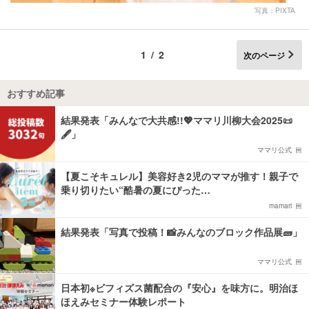
写真：PIXTA
1/2
次のページ
おすすめ記事
結果発表「みんなで大共感!!💖ママリ川柳大会2025📜
🖋️」
ママリ公式
【夏こそキュレル】美容好き2児のママが推す！親子で
乗り切りたい“酷暑の夏にぴった…
mamari
結果発表「写真で投稿！📸みんなのブロック作品展🧱」
ママリ公式
日本初※ビフィズス菌配合の『安心』を味方に。明治ほ
ほえみセミナー体験レポート