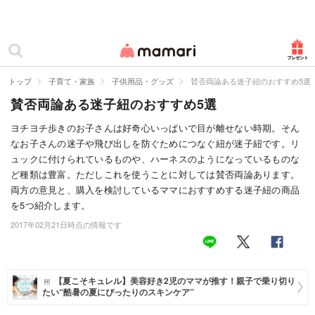
カテゴリー一覧
ママリ
妊活
トップ
子育て・家族
子供用品・グッズ
賛否両論ある迷子紐のおすすめ5選
賛否両論ある迷子紐のおすすめ5選
妊娠
ヨチヨチ歩きのお子さんは好奇心いっぱいで目が離せない時期。そん
出産
なお子さんの迷子や飛び出しを防ぐためにつなぐ紐が迷子紐です。リ
ュックに付けられているものや、ハーネスのようになっているものな
赤ちゃん・育児
ど種類は豊富。ただしこれを使うことに対しては賛否両論あります。
両方の意見と、購入を検討しているママにおすすめする迷子紐の商品
子育て・家族
を5つ紹介します。
病院
2017年02月21日時点の情報です
美容・ファッション
お仕事
【夏こそキュレル】美容好き2児のママが推す！親子で乗り切り
たい“酷暑の夏にぴったりのスキンケア”
住まい