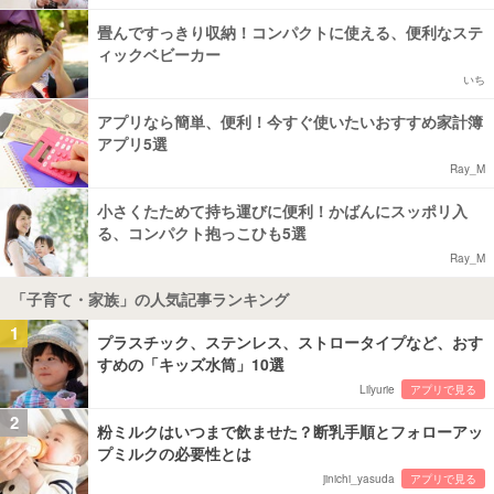
畳んですっきり収納！コンパクトに使える、便利なステ
ィックベビーカー
いち
アプリなら簡単、便利！今すぐ使いたいおすすめ家計簿
アプリ5選
Ray_M
小さくたためて持ち運びに便利！かばんにスッポリ入
る、コンパクト抱っこひも5選
Ray_M
「子育て・家族」の人気記事ランキング
1
プラスチック、ステンレス、ストロータイプなど、おす
すめの「キッズ水筒」10選
Lilyurie
アプリで見る
2
粉ミルクはいつまで飲ませた？断乳手順とフォローアッ
プミルクの必要性とは
jinichi_yasuda
アプリで見る