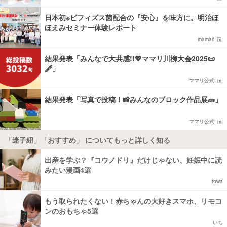
日本初※ビフィズス菌配合の『安心』を味方に。明治ほ
ほえみセミナー体験レポート
mamari
結果発表「みんなで大共感!!💖ママリ川柳大会2025📜
🖋️」
ママリ公式
結果発表「写真で投稿！📸みんなのブロック作品展🧱」
ママリ公式
「迷子紐」「おすすめ」 についてもっと詳しく知る
出産を学ぶ？『コウノドリ』だけじゃない、妊娠中に読
みたい漫画4選
towa
もう取られたくない！赤ちゃんの大好きスマホ、リモコ
ンのおもちゃ5選
いち