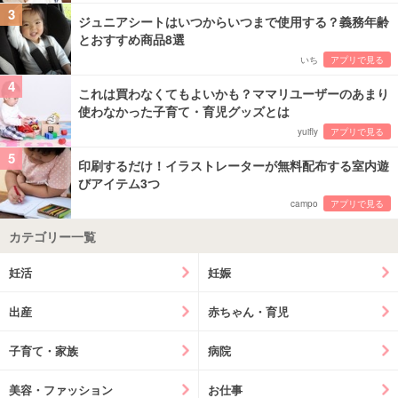
3
ジュニアシートはいつからいつまで使用する？義務年齢
とおすすめ商品8選
いち
アプリで見る
4
これは買わなくてもよいかも？ママリユーザーのあまり
使わなかった子育て・育児グッズとは
yuifly
アプリで見る
5
印刷するだけ！イラストレーターが無料配布する室内遊
びアイテム3つ
campo
アプリで見る
カテゴリー一覧
妊活
妊娠
出産
赤ちゃん・育児
子育て・家族
病院
美容・ファッション
お仕事