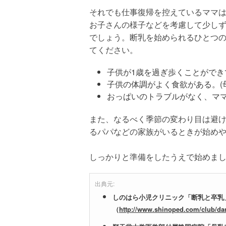
それでも仕事復帰を控えているママ
お子さんの様子などを考慮して少し
でしょう。断乳を始められるひとつ
てください。
子供が1歳を過ぎ歩くことができ
子供の体調がよく食欲がある。(
おっぱいのトラブルがなく、マ
また、なるべく季節の変わり目は避
るパパなどの家族がいるときが始め
しっかりと準備をしたうえで始めま
出典元:
しのはら小児クリニック「断乳と卒乳
（
http://www.shinoped.com/club/da