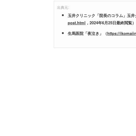
出典元:
玉井クリニック「院長のコラム」玉井
post.html
，2024年6月25日最終閲覧）
生馬医院「夜泣き」（
https://ikomaii