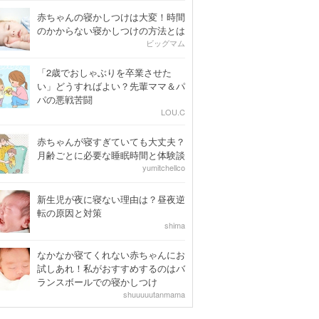
赤ちゃんの寝かしつけは大変！時間
のかからない寝かしつけの方法とは
ビッグマム
「2歳でおしゃぶりを卒業させた
い」どうすればよい？先輩ママ＆パ
パの悪戦苦闘
LOU.C
赤ちゃんが寝すぎていても大丈夫？
月齢ごとに必要な睡眠時間と体験談
yumitchellco
新生児が夜に寝ない理由は？昼夜逆
転の原因と対策
shima
なかなか寝てくれない赤ちゃんにお
試しあれ！私がおすすめするのはバ
ランスボールでの寝かしつけ
shuuuuutanmama