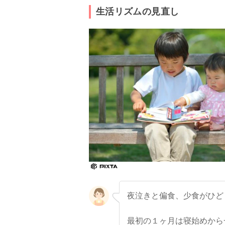
生活リズムの見直し
夜泣きと偏食、少食がひど
最初の１ヶ月は寝始めから