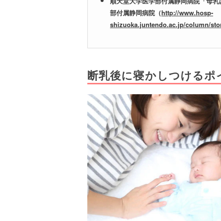
順天堂大学医学部付属静岡病院「母乳
部付属静岡病院（
http://www.hosp-
shizuoka.juntendo.ac.jp/column/sto
断乳後に寝かしつけるポ