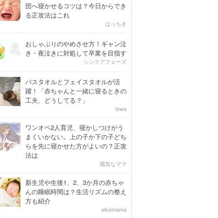
団へ寝かせるコツは？今日からでき
る正攻法はこれ
はっちき
おしゃぶりのやめさせ方！ギャン泣
き・夜泣きに対処して卒業を目指す
シンクアフェーズ
バスタオルとフェイスタオルが活
躍！「赤ちゃんと一緒に寝るときの
工夫、どうしてる？」
towa
ワンオペ2人育児、寝かしつけがう
まくいかない。上の子か下の子どち
らを先に寝かせた方がよいの？正攻
法は
陽気なママ
新生児や生後1、2、3か月の赤ちゃ
んの睡眠時間は？生活リズムの整え
方も紹介
olivemama