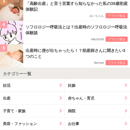
3
「高齢出産」と言う言葉すら知らなかった私の38歳初産
体験記
みいちゃん
アプリで見る
4
ソフロロジー呼吸法とは？出産時のソフロロジー呼吸法
体験談
miku0039
アプリで見る
5
出産時に便が出ちゃったら！？助産師さんに聞きたい3
つのこと
Ninmari
アプリで見る
カテゴリー一覧
妊活
妊娠
出産
赤ちゃん・育児
子育て・家族
病院
美容・ファッション
お仕事