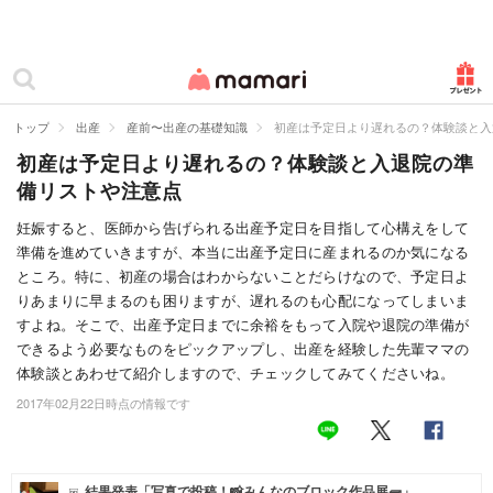
カテゴリー一覧
ママリ
妊活
トップ
出産
産前〜出産の基礎知識
初産は予定日より遅れるの？体験談と入
初産は予定日より遅れるの？体験談と入退院の準
妊娠
備リストや注意点
出産
妊娠すると、医師から告げられる出産予定日を目指して心構えをして
準備を進めていきますが、本当に出産予定日に産まれるのか気になる
赤ちゃん・育児
ところ。特に、初産の場合はわからないことだらけなので、予定日よ
子育て・家族
りあまりに早まるのも困りますが、遅れるのも心配になってしまいま
すよね。そこで、出産予定日までに余裕をもって入院や退院の準備が
病院
できるよう必要なものをピックアップし、出産を経験した先輩ママの
体験談とあわせて紹介しますので、チェックしてみてくださいね。
美容・ファッション
2017年02月22日時点の情報です
お仕事
住まい
結果発表「写真で投稿！📸みんなのブロック作品展🧱」