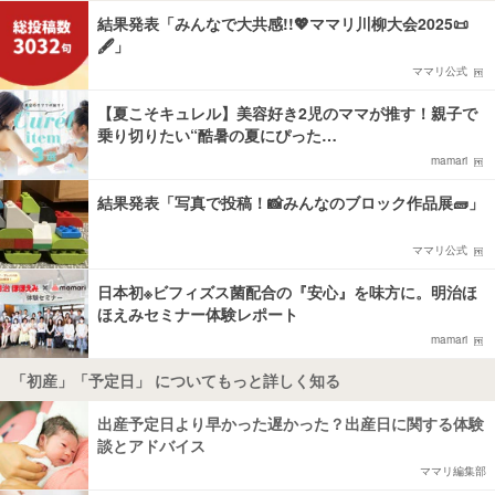
結果発表「みんなで大共感!!💖ママリ川柳大会2025📜
🖋️」
ママリ公式
【夏こそキュレル】美容好き2児のママが推す！親子で
乗り切りたい“酷暑の夏にぴった…
mamari
結果発表「写真で投稿！📸みんなのブロック作品展🧱」
ママリ公式
日本初※ビフィズス菌配合の『安心』を味方に。明治ほ
ほえみセミナー体験レポート
mamari
「初産」「予定日」 についてもっと詳しく知る
出産予定日より早かった遅かった？出産日に関する体験
談とアドバイス
ママリ編集部