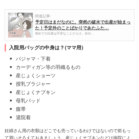
関連記事:
予定日はまだなのに。突然の破水で出産が始まっ
た！予定外のことばかりであたふた…
初めての出産は不安なことだらけ。自分…
入院用バッグの中身は？(ママ用)
パジャマ・下着
カーディガン等の羽織るもの
産じょくショーツ
授乳ブラジャー
産じょくナプキン
母乳パッド
腹帯
退院着
妊婦さん用の衣類はどこでも売っているわけではないので前もっ
て買いそろえておきましょう。産じょくナプキンなどは病院によ