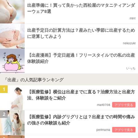
出産準備に！買って良かった西松屋のマタニティアンダ
ーウェア8選
mint
出産予定日の計算方法は？産みたい季節に出産するため
に逆算してみよう
nekozuki
【出産漫画】予定日超過！フリースタイルでの私の出産
体験談紹介
いっち
「出産」の人気記事ランキング
1
【医療監修】横位は出産までに直る？治療方法と出産方
法、体験談をご紹介
mari0708
アプリで見る
2
【医療監修】内診グリグリとは？出産までの時間や痛み
の強さの体験談も紹介
perimama
アプリで見る