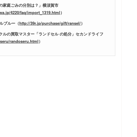
の家庭ごみの分別は？」横須賀市
wa.jp/4220/faq/import_1319.html
）
ールブルー（
http://39r.jp/purchase/gift/ransel/
）
クルの買取マスター「ランドセル の処分」セカンドライフ
oseru/randoseru.html
）