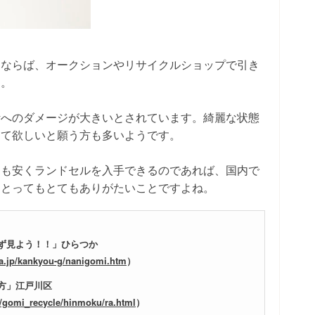
るならば、オークションやリサイクルショップで引き
す。
計へのダメージが大きいとされています。綺麗な状態
って欲しいと願う方も多いようです。
りも安くランドセルを入手できるのであれば、国内で
にとってもとてもありがたいことですよね。
ず見よう！！」ひらつか
wa.jp/kankyou-g/nanigomi.htm
）
方」江戸川区
p/gomi_recycle/hinmoku/ra.html
）