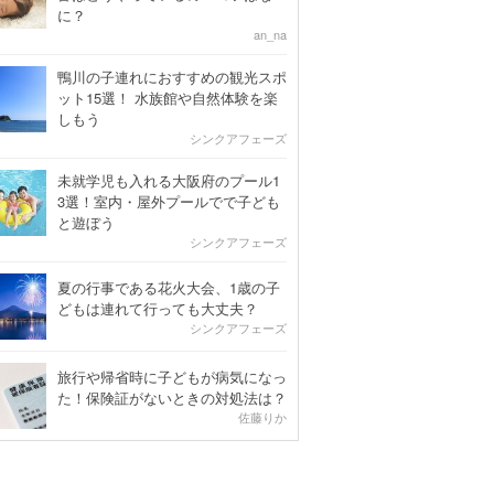
に？
an_na
鴨川の子連れにおすすめの観光スポ
ット15選！ 水族館や自然体験を楽
しもう
シンクアフェーズ
未就学児も入れる大阪府のプール1
3選！室内・屋外プールでで子ども
と遊ぼう
シンクアフェーズ
夏の行事である花火大会、1歳の子
どもは連れて行っても大丈夫？
シンクアフェーズ
旅行や帰省時に子どもが病気になっ
た！保険証がないときの対処法は？
佐藤りか