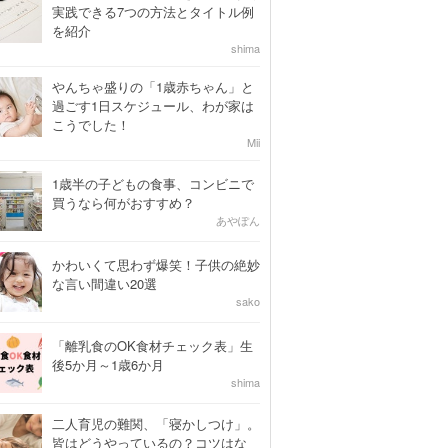
実践できる7つの方法とタイトル例
を紹介
shima
やんちゃ盛りの「1歳赤ちゃん」と
過ごす1日スケジュール、わが家は
こうでした！
Mii
1歳半の子どもの食事、コンビニで
買うなら何がおすすめ？
あやぽん
かわいくて思わず爆笑！子供の絶妙
な言い間違い20選
sako
「離乳食のOK食材チェック表」生
後5か月～1歳6か月
shima
二人育児の難関、「寝かしつけ」。
皆はどうやっているの？コツはな