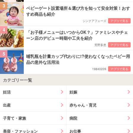
3
ベビーゲート設置場所＆選び方を知って安全対策！おす
すめ商品も紹介
シンクアフェーズ
アプリで見る
4
「お子様メニューはいつからOK？」ファミレスやチェ
ーン店のデビュー時期や工夫を紹介
荒野多恵
アプリで見る
5
哺乳瓶を計量カップ代わりに!?使わなくなったベビー用
品の意外な活用法
19840209
アプリで見る
カテゴリー一覧
妊活
妊娠
出産
赤ちゃん・育児
子育て・家族
病院
美容・ファッション
お仕事