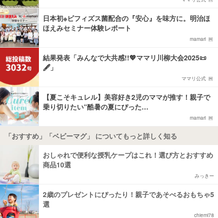
日本初※ビフィズス菌配合の『安心』を味方に。明治ほ
ほえみセミナー体験レポート
mamari
結果発表「みんなで大共感!!💖ママリ川柳大会2025📜
🖋️」
ママリ公式
【夏こそキュレル】美容好き2児のママが推す！親子で
乗り切りたい“酷暑の夏にぴった…
mamari
「おすすめ」「ベビーマグ」 についてもっと詳しく知る
おしゃれで便利な授乳ケープはこれ！選び方とおすすめ
商品10選
みっきー
2歳のプレゼントにぴったり！親子であそべるおもちゃ5
選
chiemi78