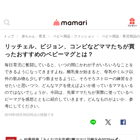
カテゴリー一覧
ママリ
妊活
トップ
赤ちゃん・育児
ベビー用品・ファッション
ベビー用品・育児用品の
リッチェル、ピジョン、コンビなどママたちが買
妊娠
ったおすすめのベビーマグとは？
出産
毎日育児に奮闘していると、いつの間にかわが子がいろいろなことを
できるようになってきますよね。離乳食が始まると、母乳やミルク以
赤ちゃん・育児
外の飲み物も少しずつ飲ませるように。そろそろストローの練習をさ
子育て・家族
せたいと思いつつ、どんなマグを使えばよいか迷っているママもいる
のではないでしょうか。今回は、先輩ママたちが実際に使っているベ
病院
ビーマグを感想とともに紹介していきます。どんなものがよいか、参
考にしてください。
美容・ファッション
2019年05月30日時点の情報です
お仕事
住まい
結果発表「みんなで大共感!!💖ママリ川柳大会2025📜🖋️」