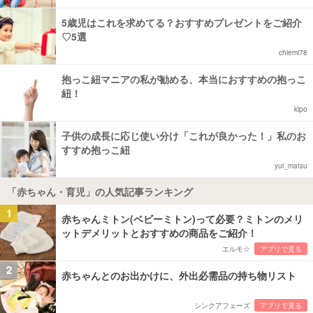
5歳児はこれを求めてる？おすすめプレゼントをご紹介
♡5選
chiemi78
抱っこ紐マニアの私が勧める、本当におすすめの抱っこ
紐！
kipo
子供の成長に応じ使い分け「これが良かった！」私のお
すすめ抱っこ紐
yui_matsu
「赤ちゃん・育児」の人気記事ランキング
1
赤ちゃんミトン(ベビーミトン)って必要？ミトンのメリ
ットデメリットとおすすめの商品をご紹介！
エルモ☆
アプリで見る
2
赤ちゃんとのお出かけに、外出必需品の持ち物リスト
シンクアフェーズ
アプリで見る