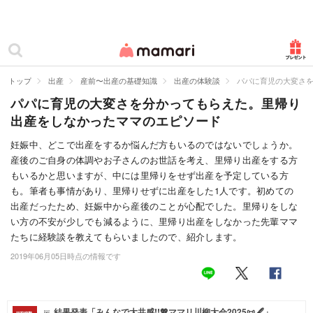
カテゴリー一覧
ママリ
妊活
トップ
出産
産前〜出産の基礎知識
出産の体験談
パパに育児の大変さ
パパに育児の大変さを分かってもらえた。里帰り
妊娠
出産をしなかったママのエピソード
出産
妊娠中、どこで出産をするか悩んだ方もいるのではないでしょうか。
産後のご自身の体調やお子さんのお世話を考え、里帰り出産をする方
赤ちゃん・育児
もいるかと思いますが、中には里帰りをせず出産を予定している方
子育て・家族
も。筆者も事情があり、里帰りせずに出産をした1人です。初めての
出産だったため、妊娠中から産後のことが心配でした。里帰りをしな
病院
い方の不安が少しでも減るように、里帰り出産をしなかった先輩ママ
たちに経験談を教えてもらいましたので、紹介します。
美容・ファッション
2019年06月05日時点の情報です
お仕事
住まい
結果発表「みんなで大共感!!💖ママリ川柳大会2025📜🖋️」