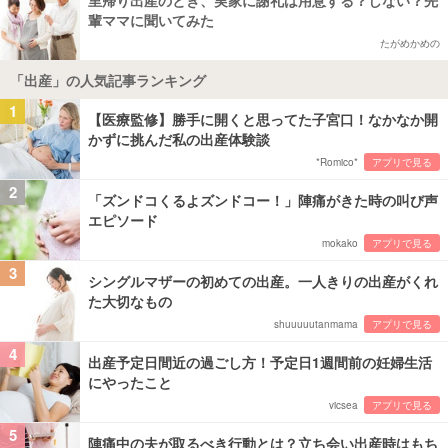
里帰り出産のとき、実家に謝礼は用意する？しない？先
輩ママに聞いてみた
たがめかめの
「出産」の人気記事ランキング
1
【医療監修】勝手に開くと思ってた子宮口！なかなか開
かずに挑んだ私の出産体験談
*Romico*
アプリで見る
2
「ズンドコくるよズンドコー！」陣痛がきた時の叫び声
エピソード
mokako
アプリで見る
3
シングルマザーの初めての出産。一人きりの出産がくれ
た大切なもの
shuuuuutanmama
アプリで見る
4
出産予定日間近の過ごし方！予定日1週間前の妊婦生活
にやったこと
vicsea
アプリで見る
5
陣痛中の夫が取るべき行動とは？立ち会い出産時はもち