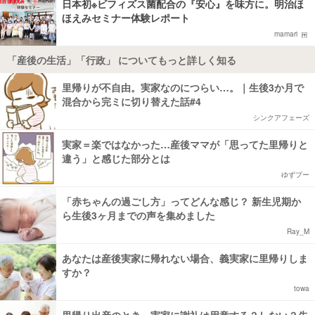
日本初※ビフィズス菌配合の『安心』を味方に。明治ほ
ほえみセミナー体験レポート
mamari
「産後の生活」「行政」 についてもっと詳しく知る
里帰りが不自由。実家なのにつらい…。｜生後3か月で
混合から完ミに切り替えた話#4
シンクアフェーズ
実家＝楽ではなかった…産後ママが「思ってた里帰りと
違う」と感じた部分とは
ゆずプー
「赤ちゃんの過ごし方」ってどんな感じ？ 新生児期か
ら生後3ヶ月までの声を集めました
Ray_M
あなたは産後実家に帰れない場合、義実家に里帰りしま
すか？
towa