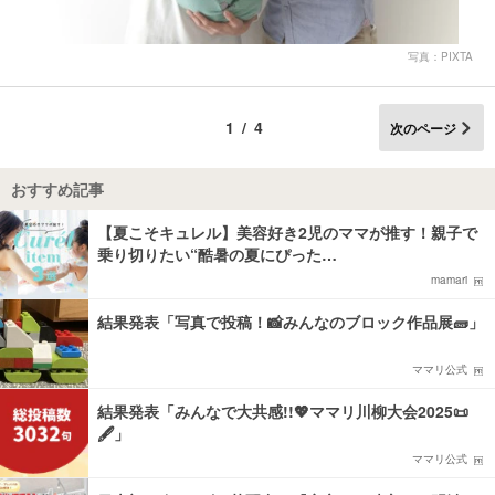
写真：PIXTA
1/4
次のページ
おすすめ記事
【夏こそキュレル】美容好き2児のママが推す！親子で
乗り切りたい“酷暑の夏にぴった…
mamari
結果発表「写真で投稿！📸みんなのブロック作品展🧱」
ママリ公式
結果発表「みんなで大共感!!💖ママリ川柳大会2025📜
🖋️」
ママリ公式