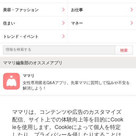
美容・ファッション
お仕事
住まい
マネー
トレンド・イベント
ママリ編集部のオススメアプリ
ママリ
女性専用匿名Q&Aアプリ。先輩ママに質問して悩みや不安を
解消しよう！
フォローしてね！ママリ公式アカウント
ママリは、コンテンツや広告のカスタマイズ
妊娠〜子育て中のお役立ち情報を配信中
配信、サイト上での体験向上等を目的にCook
ieを使用します。Cookieによって個人を特定
したり、プライバシーを侵したりすることは