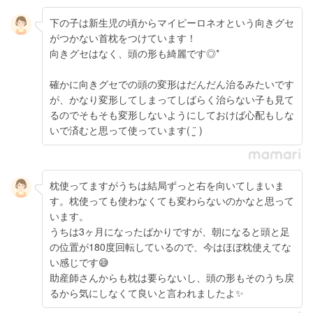
下の子は新生児の頃からマイピーロネオという向きグセ
がつかない首枕をつけています！
向きグセはなく、頭の形も綺麗です◎*
確かに向きグセでの頭の変形はだんだん治るみたいです
が、かなり変形してしまってしばらく治らない子も見て
るのでそもそも変形しないようにしておけば心配もしな
いで済むと思って使っています( ¨̮ )
枕使ってますがうちは結局ずっと右を向いてしまいま
す。枕使っても使わなくても変わらないのかなと思って
います。
うちは3ヶ月になったばかりですが、朝になると頭と足
の位置が180度回転しているので、今はほぼ枕使えてな
い感じです😅
助産師さんからも枕は要らないし、頭の形もそのうち戻
るから気にしなくて良いと言われましたよ✨