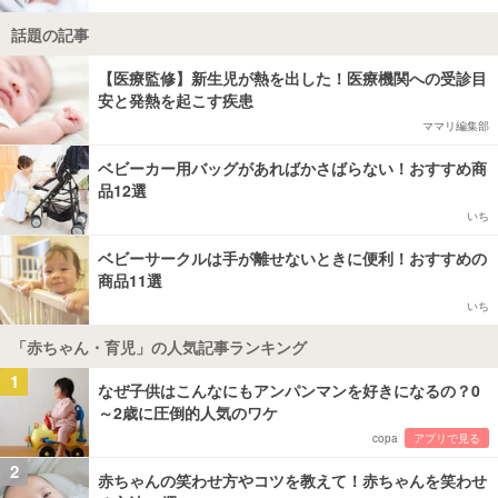
話題の記事
【医療監修】新生児が熱を出した！医療機関への受診目
安と発熱を起こす疾患
ママリ編集部
ベビーカー用バッグがあればかさばらない！おすすめ商
品12選
いち
ベビーサークルは手が離せないときに便利！おすすめの
商品11選
いち
「赤ちゃん・育児」の人気記事ランキング
1
なぜ子供はこんなにもアンパンマンを好きになるの？0
～2歳に圧倒的人気のワケ
copa
アプリで見る
2
赤ちゃんの笑わせ方やコツを教えて！赤ちゃんを笑わせ