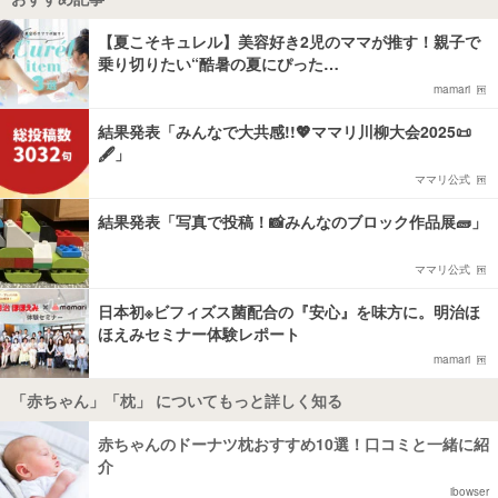
【夏こそキュレル】美容好き2児のママが推す！親子で
乗り切りたい“酷暑の夏にぴった…
mamari
結果発表「みんなで大共感!!💖ママリ川柳大会2025📜
🖋️」
ママリ公式
結果発表「写真で投稿！📸みんなのブロック作品展🧱」
ママリ公式
日本初※ビフィズス菌配合の『安心』を味方に。明治ほ
ほえみセミナー体験レポート
mamari
「赤ちゃん」「枕」 についてもっと詳しく知る
赤ちゃんのドーナツ枕おすすめ10選！口コミと一緒に紹
介
ibowser