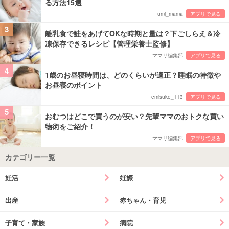
る方法15選
umi_mama
アプリで見る
3
離乳食で鮭をあげてOKな時期と量は？下ごしらえ＆冷
凍保存できるレシピ【管理栄養士監修】
ママリ編集部
アプリで見る
4
1歳のお昼寝時間は、どのくらいが適正？睡眠の特徴や
お昼寝のポイント
emisuke_113
アプリで見る
5
おむつはどこで買うのが安い？先輩ママのおトクな買い
物術をご紹介！
ママリ編集部
アプリで見る
カテゴリー一覧
妊活
妊娠
出産
赤ちゃん・育児
子育て・家族
病院