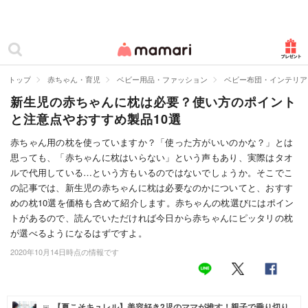
カテゴリー一覧
ママリ
妊活
トップ
赤ちゃん・育児
ベビー用品・ファッション
ベビー布団・インテリア
新生児の赤ちゃんに枕は必要？使い方のポイント
妊娠
と注意点やおすすめ製品10選
出産
赤ちゃん用の枕を使っていますか？「使った方がいいのかな？」とは
思っても、「赤ちゃんに枕はいらない」という声もあり、実際はタオ
赤ちゃん・育児
ルで代用している…という方もいるのではないでしょうか。そこでこ
子育て・家族
の記事では、新生児の赤ちゃんに枕は必要なのかについてと、おすす
めの枕10選を価格も含めて紹介します。赤ちゃんの枕選びにはポイン
病院
トがあるので、読んでいただければ今日から赤ちゃんにピッタリの枕
が選べるようになるはずですよ。
美容・ファッション
2020年10月14日時点の情報です
お仕事
住まい
【夏こそキュレル】美容好き2児のママが推す！親子で乗り切り