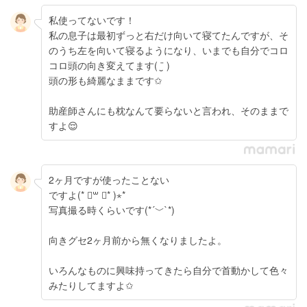
私使ってないです！
私の息子は最初ずっと右だけ向いて寝てたんですが、そ
のうち左を向いて寝るようになり、いまでも自分でコロ
コロ頭の向き変えてます( ¨̮ )
頭の形も綺麗なままです✩
助産師さんにも枕なんて要らないと言われ、そのままで
すよ😌
2ヶ月ですが使ったことない
ですよ(* ॑꒳ ॑* )⋆*
写真撮る時くらいです(*´﹀`*)
向きグセ2ヶ月前から無くなりましたよ。
いろんなものに興味持ってきたら自分で首動かして色々
みたりしてますよ✩