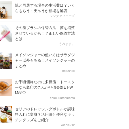
親と同居する場合の生活費は？いく
らもらう・支払うか相場を解説
シンクアフェーズ
その歯ブラシの保管方法、菌を増殖
させているかも！？正しい保管方法
とは
うみまま。
メイソンジャーの使い方はサラダジ
ャー以外もある！メイソンジャーの
まとめ
nekozuki
お手頃価格なのに多機能！トースタ
ーなら象印のこんがり倶楽部ET-W
M22♡
shuuuuutanmama
セリアのドレッシングボトルが調味
料入れに変身？活用法と便利なキッ
チングッズをご紹介
Yoshie212