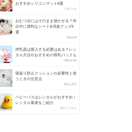
おすすめシリコンマット8選
くわっち
おむつ台にはそのまま寝かせる？外
出中に便利なシート&消臭グッズ5
選
Lilyurie
搾乳器は購入する必要はある？レン
タル方法やおすすめの母乳パックも
nekozuki
寝返り防止クッションの必要性と使
うときの注意点
kira_z07
ベビーバスはレンタルがおすすめ！
レンタル業者をご紹介
ゆーこりん