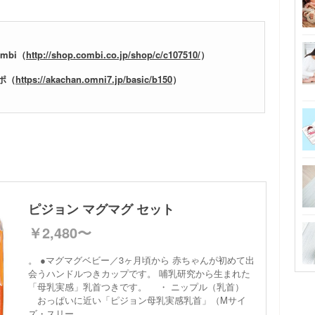
mbi（
http://shop.combi.co.jp/shop/c/c107510/
）
ポ（
https://akachan.omni7.jp/basic/b150
）
ピジョン マグマグ セット
￥2,480〜
。 ●マグマグベビー／3ヶ月頃から 赤ちゃんが初めて出
会うハンドルつきカップです。 哺乳研究から生まれた
「母乳実感」乳首つきです。 ・ ニップル（乳首）
おっぱいに近い「ピジョン母乳実感乳首」（Mサイ
ズ・スリー...