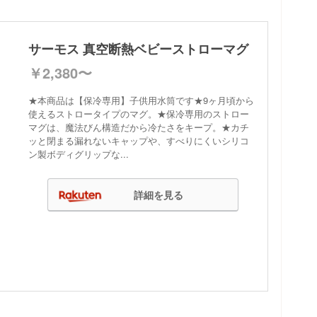
サーモス 真空断熱ベビーストローマグ
￥2,380〜
★本商品は【保冷専用】子供用水筒です★9ヶ月頃から
使えるストロータイプのマグ。★保冷専用のストロー
マグは、魔法びん構造だから冷たさをキープ。★カチ
ッと閉まる漏れないキャップや、すべりにくいシリコ
ン製ボディグリップな...
詳細を見る