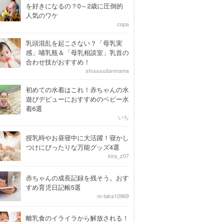
を好きになるの？0～2歳に圧倒的
人気のワケ
copa
乳頭混乱を起こさない？「母乳実
感」哺乳瓶＆「母乳相談室」乳首の
合わせ技がおすすめ！
shuuuuutanmama
初めての水着はこれ！赤ちゃんの水
遊びデビューにおすすめのベビー水
着6選
いち
授乳時やお昼寝中に大活躍！寝かし
つけにぴったりな万能グッズ4選
kira_z07
赤ちゃんの成長記録を残そう。おす
すめ育児日記帳5選
m-taka10969
離乳食のイライラから解放される！