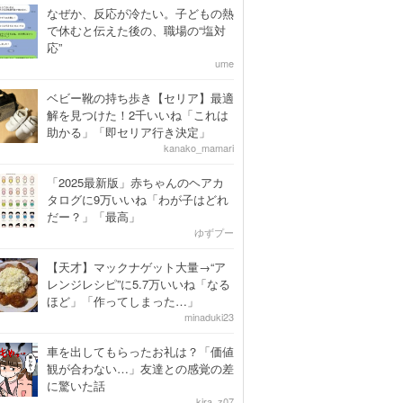
なぜか、反応が冷たい。子どもの熱
で休むと伝えた後の、職場の“塩対
応”
ume
ベビー靴の持ち歩き【セリア】最適
解を見つけた！2千いいね「これは
助かる」「即セリア行き決定」
kanako_mamari
「2025最新版」赤ちゃんのヘアカ
タログに9万いいね「わが子はどれ
だー？」「最高」
ゆずプー
【天才】マックナゲット大量→“ア
レンジレシピ”に5.7万いいね「なる
ほど」「作ってしまった…」
minaduki23
車を出してもらったお礼は？「価値
観が合わない…」友達との感覚の差
に驚いた話
kira_z07