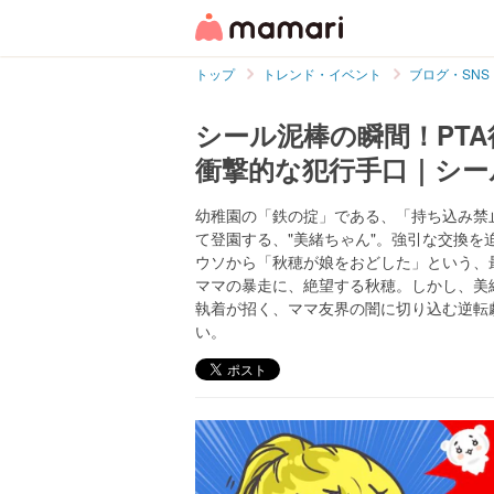
トップ
トレンド・イベント
ブログ・SNS
シール泥棒の瞬間！PT
衝撃的な犯行手口｜シー
幼稚園の「鉄の掟」である、「持ち込み禁
て登園する、"美緒ちゃん"。強引な交換
ウソから「秋穂が娘をおどした」という、
ママの暴走に、絶望する秋穂。しかし、美
執着が招く、ママ友界の闇に切り込む逆転
い。