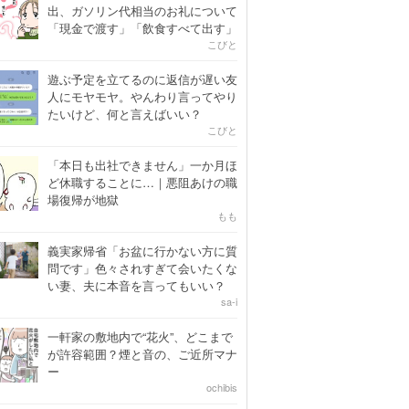
出、ガソリン代相当のお礼について
「現金で渡す」「飲食すべて出す」
こびと
遊ぶ予定を立てるのに返信が遅い友
人にモヤモヤ。やんわり言ってやり
たいけど、何と言えばいい？
こびと
「本日も出社できません」一か月ほ
ど休職することに…｜悪阻あけの職
場復帰が地獄
もも
義実家帰省「お盆に行かない方に質
問です」色々されすぎて会いたくな
い妻、夫に本音を言ってもいい？
sa-i
一軒家の敷地内で“花火”、どこまで
が許容範囲？煙と音の、ご近所マナ
ー
ochibis