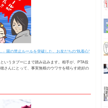
…」園の禁止ルールを突破した、お友だちの“執着心”
というタブーにまで踏み込みます。相手が、PTA役
秋穂さんにとって、事実無根のウワサを晴らす絶好の