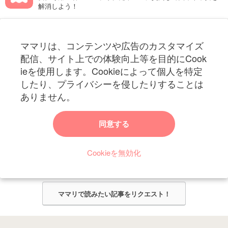
解消しよう！
フォローしてね！ママリ公式アカウント
ママリは、コンテンツや広告のカスタマイズ
妊娠〜子育て中のお役立ち情報を配信中
配信、サイト上での体験向上等を目的にCook
ieを使用します。Cookieによって個人を特定
したり、プライバシーを侵したりすることは
ありません。
ママリからのお知らせ
同意する
今ママリで読みたい記事は何ですか？
Cookieを無効化
ママリ編集部がみなさんのご意見をもとに記事を作成させていただきま
す！
ママリで読みたい記事をリクエスト！