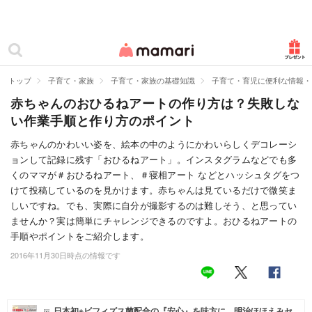
カテゴリー一覧
ママリ
妊活
トップ
子育て・家族
子育て・家族の基礎知識
子育て・育児に便利な情報・
赤ちゃんのおひるねアートの作り方は？失敗しな
妊娠
い作業手順と作り方のポイント
出産
赤ちゃんのかわいい姿を、絵本の中のようにかわいらしくデコレーシ
ョンして記録に残す「おひるねアート」。インスタグラムなどでも多
赤ちゃん・育児
くのママが＃おひるねアート、＃寝相アート などとハッシュタグをつ
子育て・家族
けて投稿しているのを見かけます。赤ちゃんは見ているだけで微笑ま
しいですね。でも、実際に自分が撮影するのは難しそう、と思ってい
病院
ませんか？実は簡単にチャレンジできるのですよ。おひるねアートの
手順やポイントをご紹介します。
美容・ファッション
2016年11月30日時点の情報です
お仕事
住まい
日本初※ビフィズス菌配合の『安心』を味方に。明治ほほえみセ