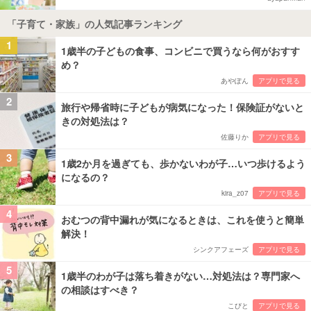
「子育て・家族」の人気記事ランキング
1
1歳半の子どもの食事、コンビニで買うなら何がおすす
め？
あやぽん
アプリで見る
2
旅行や帰省時に子どもが病気になった！保険証がないと
きの対処法は？
佐藤りか
アプリで見る
3
1歳2か月を過ぎても、歩かないわが子…いつ歩けるよう
になるの？
kira_z07
アプリで見る
4
おむつの背中漏れが気になるときは、これを使うと簡単
解決！
シンクアフェーズ
アプリで見る
5
1歳半のわが子は落ち着きがない…対処法は？専門家へ
の相談はすべき？
こびと
アプリで見る