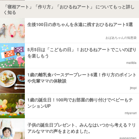
「寝相アート」「作り方」「おひるねアート」 についてもっと詳し
く知る
生後100日の赤ちゃんを永遠に残すおひるねアート5選
おばあちゃんの知恵袋
5月5日は「こどもの日」！おひるねアートでこいのぼり
を楽しもう
matilda
1歳の離乳食バースデープレート6選！作り方のポイント
や先輩ママの体験談
jiropi
1歳の誕生日！100均でお部屋の飾り付けでベビーもテ
ンションUP
miyanari
子供の誕生日プレゼント、みんなはいつから考える？リ
アルなママの声をまとめました。
ayapanman