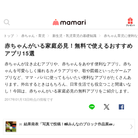
カテゴリー一覧
ママリ
妊活
トップ
赤ちゃん・育児
新生児・乳児育児の基礎知識
赤ちゃん育児に便利な
赤ちゃんがいる家庭必見！無料で使えるおすすめ
妊娠
アプリ15選
出産
赤ちゃんが泣き止むアプリや、赤ちゃんをあやす便利なアプリ。赤ち
ゃんを可愛らしく撮れるカメラアプリや、歌や図鑑といったゲームア
赤ちゃん・育児
プリなど、ママ・パパに使ってもらいたい便利なアプリがたくさんあ
子育て・家族
ります。外出するときはもちろん、日常生活でも役立つこと間違いな
し！今回は、赤ちゃんがいる家庭必見の無料アプリをご紹介します。
病院
2017年01月13日時点の情報です
美容・ファッション
お仕事
結果発表「写真で投稿！📸みんなのブロック作品展🧱」
住まい