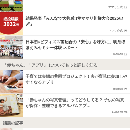
ママリ公式
結果発表「みんなで大共感!!💖ママリ川柳大会2025📜
🖋️」
ママリ公式
日本初※ビフィズス菌配合の『安心』を味方に。明治ほ
ほえみセミナー体験レポート
mamari
「赤ちゃん」「アプリ」 についてもっと詳しく知る
子育ては夫婦の共同プロジェクト！夫が育児に参加しや
すくなるアプリ
mamari
「赤ちゃんの写真管理」ってどうしてる？ 子供の写真
が保存・整理できるアルバムアプ…
alohamama
話題の記事