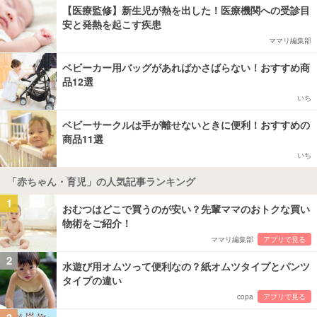
【医療監修】新生児が熱を出した！医療機関への受診目
安と発熱を起こす疾患
ママリ編集部
ベビーカー用バッグがあればかさばらない！おすすめ商
品12選
いち
ベビーサークルは手が離せないときに便利！おすすめの
商品11選
いち
「赤ちゃん・育児」の人気記事ランキング
1
おむつはどこで買うのが安い？先輩ママのおトクな買い
物術をご紹介！
ママリ編集部
アプリで見る
2
水遊び用オムツって便利なの？紙オムツタイプとパンツ
タイプの違い
copa
アプリで見る