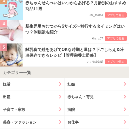
3
赤ちゃんせんべいはいつからあげる？月齢別のおすすめ
商品11選
umi_mama
アプリで見る
4
新生児用おむつからSサイズへ移行するタイミングはい
つ？体験談も紹介
kira_z07
アプリで見る
5
離乳食で鮭をあげてOKな時期と量は？下ごしらえ＆冷
凍保存できるレシピ【管理栄養士監修】
ママリ編集部
アプリで見る
カテゴリー一覧
妊活
妊娠
出産
赤ちゃん・育児
子育て・家族
病院
美容・ファッション
お仕事