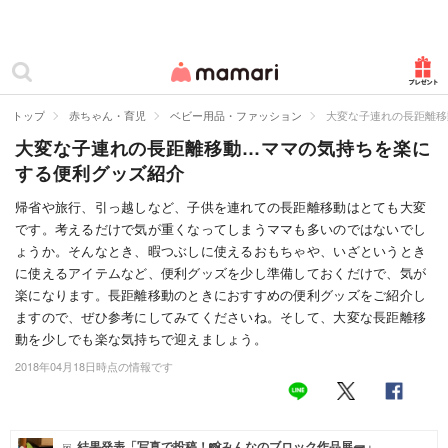
カテゴリー一覧
ママリ
妊活
トップ
赤ちゃん・育児
ベビー用品・ファッション
大変な子連れの長距離移
大変な子連れの長距離移動…ママの気持ちを楽に
妊娠
する便利グッズ紹介
出産
帰省や旅行、引っ越しなど、子供を連れての長距離移動はとても大変
です。考えるだけで気が重くなってしまうママも多いのではないでし
赤ちゃん・育児
ょうか。そんなとき、暇つぶしに使えるおもちゃや、いざというとき
子育て・家族
に使えるアイテムなど、便利グッズを少し準備しておくだけで、気が
楽になります。長距離移動のときにおすすめの便利グッズをご紹介し
病院
ますので、ぜひ参考にしてみてくださいね。そして、大変な長距離移
動を少しでも楽な気持ちで迎えましょう。
美容・ファッション
2018年04月18日時点の情報です
お仕事
住まい
結果発表「写真で投稿！📸みんなのブロック作品展🧱」