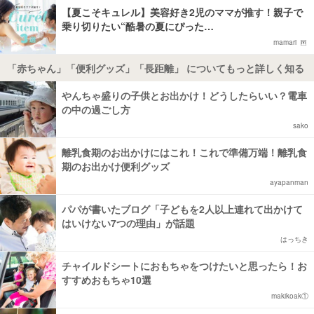
【夏こそキュレル】美容好き2児のママが推す！親子で
乗り切りたい“酷暑の夏にぴった…
mamari
「赤ちゃん」「便利グッズ」「長距離」 についてもっと詳しく知る
やんちゃ盛りの子供とお出かけ！どうしたらいい？電車
の中の過ごし方
sako
離乳食期のお出かけにはこれ！これで準備万端！離乳食
期のお出かけ便利グッズ
ayapanman
パパが書いたブログ「子どもを2人以上連れて出かけて
はいけない7つの理由」が話題
はっちき
チャイルドシートにおもちゃをつけたいと思ったら！お
すすめおもちゃ10選
makikoak①