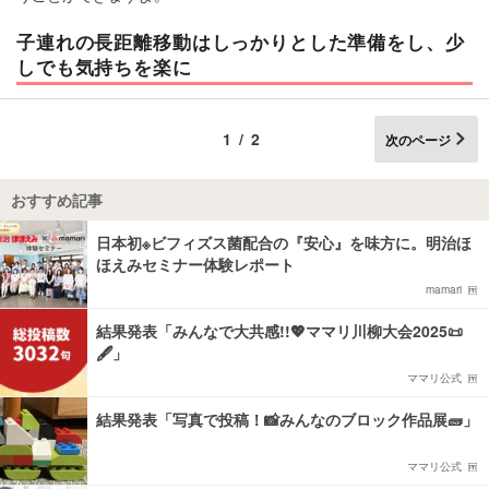
子連れの長距離移動はしっかりとした準備をし、少
しでも気持ちを楽に
1/2
次のページ
おすすめ記事
日本初※ビフィズス菌配合の『安心』を味方に。明治ほ
ほえみセミナー体験レポート
mamari
結果発表「みんなで大共感!!💖ママリ川柳大会2025📜
🖋️」
ママリ公式
結果発表「写真で投稿！📸みんなのブロック作品展🧱」
ママリ公式