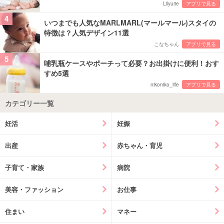
Lilyurie
アプリで見る
4
いつまでも人気なMARLMARL(マールマール)スタイの
特徴は？人気デザイン11選
こなちゃん
アプリで見る
5
哺乳瓶ケースやポーチって必要？お出掛けに便利！おす
すめ5選
nikoniko_life
アプリで見る
カテゴリー一覧
妊活
妊娠
出産
赤ちゃん・育児
子育て・家族
病院
美容・ファッション
お仕事
住まい
マネー