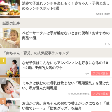
渋谷で子連れランチを楽しもう！赤ちゃん・子供と楽し
めるランチスポット8選
Chloe_mom
話題の記事
ベビーサークルは手が離せないときに便利！おすすめの
商品11選
いち
「赤ちゃん・育児」の人気記事ランキング
1
なぜ子供はこんなにもアンパンマンを好きになるの？0
～2歳に圧倒的人気のワケ
copa
アプリで見る
2
ミルクは飲むのに母乳は飲まない「乳頭混乱」を避けた
い。私が選んだ哺乳瓶
shuuuuutanmama
アプリで見る
3
お出かけ先、赤ちゃんのおむつ替えがラクになる！「使
い捨てシート」「防臭グッズ」を紹介