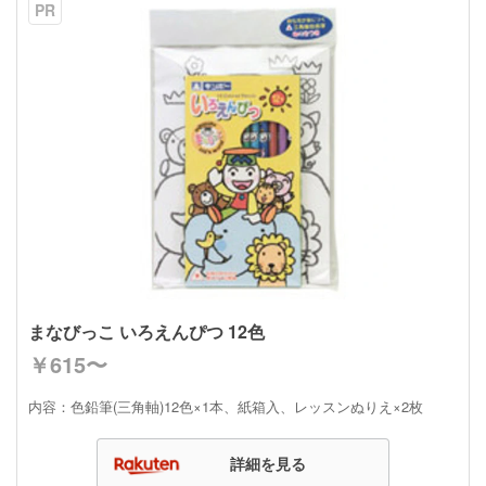
PR
まなびっこ いろえんぴつ 12色
￥615〜
内容：色鉛筆(三角軸)12色×1本、紙箱入、レッスンぬりえ×2枚
詳細を見る