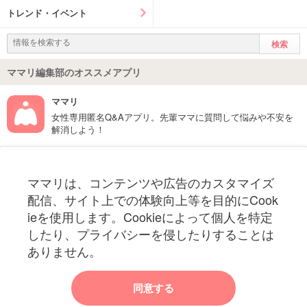
トレンド・イベント
ママリ編集部のオススメアプリ
ママリ
女性専用匿名Q&Aアプリ。先輩ママに質問して悩みや不安を
解消しよう！
フォローしてね！ママリ公式アカウント
ママリは、コンテンツや広告のカスタマイズ
妊娠〜子育て中のお役立ち情報を配信中
配信、サイト上での体験向上等を目的にCook
ieを使用します。Cookieによって個人を特定
したり、プライバシーを侵したりすることは
ありません。
ママリからのお知らせ
同意する