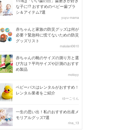
11/8は「いい歯の日」歯磨きが好き
な子に!? おすすめのベビー歯ブラ
シ＆アイテム7選
yuyu-mama
赤ちゃんと家族の防災グッズは何が
必要？緊急時に慌てないための防災
グッズリスト
malulani0610
赤ちゃんの靴のサイズの測り方と選
び方は？平均サイズや計測のおすす
め製品
motoyy
ベビーバスはレンタルがおすすめ！
レンタル業者をご紹介
ゆーこりん
一生の思い出！私のおすすめ出産メ
モリアルグッズ7選
rina_13