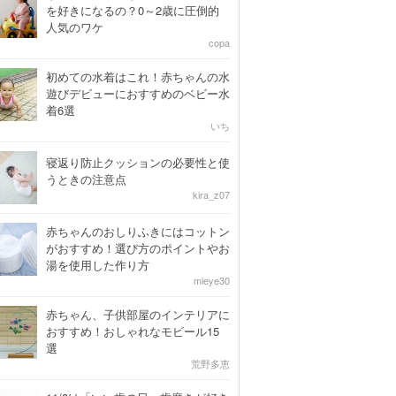
を好きになるの？0～2歳に圧倒的
人気のワケ
copa
初めての水着はこれ！赤ちゃんの水
遊びデビューにおすすめのベビー水
着6選
いち
寝返り防止クッションの必要性と使
うときの注意点
kira_z07
赤ちゃんのおしりふきにはコットン
がおすすめ！選び方のポイントやお
湯を使用した作り方
mieye30
赤ちゃん、子供部屋のインテリアに
おすすめ！おしゃれなモビール15
選
荒野多恵