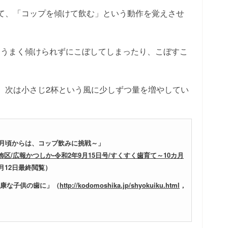
て、「コップを傾けて飲む」という動作を覚えさせ
、うまく傾けられずにこぼしてしまったり、こぼすこ
、次は小さじ2杯という風に少しずつ量を増やしてい
カ月頃からは、コップ飲みに挑戦～」
le/東京都葛飾区/広報かつしか-令和2年9月15日号/すくすく歯育て～10カ月
8月12日最終閲覧）
健康な子供の歯に」（
http://kodomoshika.jp/shyokuiku.html
，