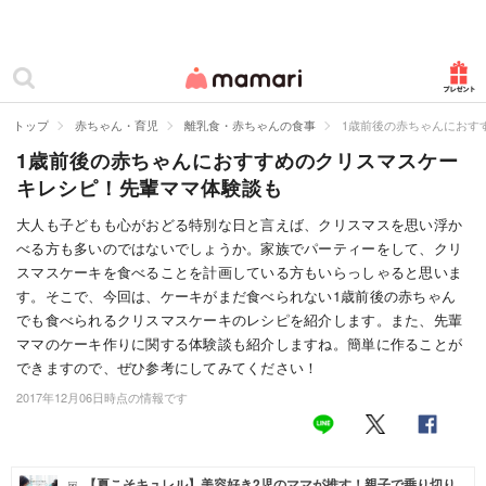
カテゴリー一覧
ママリ
妊活
トップ
赤ちゃん・育児
離乳食・赤ちゃんの食事
1歳前後の赤ちゃんにおす
1歳前後の赤ちゃんにおすすめのクリスマスケー
妊娠
キレシピ！先輩ママ体験談も
出産
大人も子どもも心がおどる特別な日と言えば、クリスマスを思い浮か
べる方も多いのではないでしょうか。家族でパーティーをして、クリ
赤ちゃん・育児
スマスケーキを食べることを計画している方もいらっしゃると思いま
子育て・家族
す。そこで、今回は、ケーキがまだ食べられない1歳前後の赤ちゃん
でも食べられるクリスマスケーキのレシピを紹介します。また、先輩
病院
ママのケーキ作りに関する体験談も紹介しますね。簡単に作ることが
できますので、ぜひ参考にしてみてください！
美容・ファッション
2017年12月06日時点の情報です
お仕事
住まい
【夏こそキュレル】美容好き2児のママが推す！親子で乗り切り