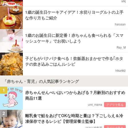
srkj
1歳の誕生日ケーキアイデア！水切りヨーグルトの上手
な作り方もご紹介
harusan
1歳のお誕生日に新定番！赤ちゃんも食べられる「スマ
ッシュケーキ」でお祝いしよう
Ray_M
子どもがパクパク食べる！炊飯器おまかせで作る｢ホタ
テの炊き込みごはん｣レシピ
hikari82
「赤ちゃん・育児」の人気記事ランキング
1
赤ちゃんせんべいはいつからあげる？月齢別のおすすめ
商品11選
umi_mama
アプリで見る
2
離乳食で鮭をあげてOKな時期と量は？下ごしらえ＆冷
凍保存できるレシピ【管理栄養士監修】
ママリ編集部
アプリで見る