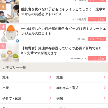
3
離乳食を食べない子どもにイライラしてしまう…先輩マ
マからの共感とアドバイス
ママリ編集部
アプリで見る
4
一つは持ちたい西松屋の離乳食グッズ11選！スマートエ
ンジェルの口コミも
ゆいゆい
アプリで見る
5
【離乳食】冷凍保存容器っていくつ必要？百均でもO
K？先輩ママが答えます！
emisuke_113
アプリで見る
カテゴリー一覧
妊活
妊娠
出産
赤ちゃん・育児
子育て・家族
病院