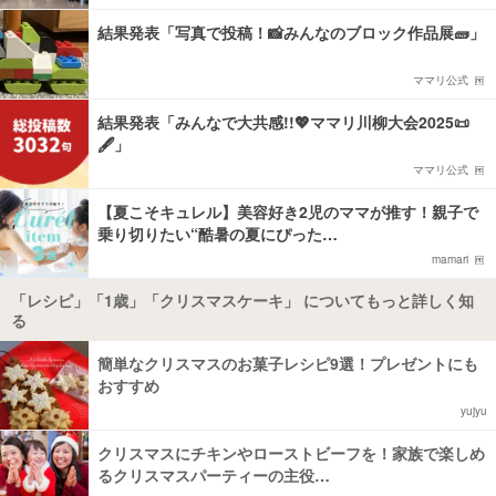
結果発表「写真で投稿！📸みんなのブロック作品展🧱」
ママリ公式
結果発表「みんなで大共感!!💖ママリ川柳大会2025📜
🖋️」
ママリ公式
【夏こそキュレル】美容好き2児のママが推す！親子で
乗り切りたい“酷暑の夏にぴった…
mamari
「レシピ」「1歳」「クリスマスケーキ」 についてもっと詳しく知
る
簡単なクリスマスのお菓子レシピ9選！プレゼントにも
おすすめ
yujyu
クリスマスにチキンやローストビーフを！家族で楽しめ
るクリスマスパーティーの主役…