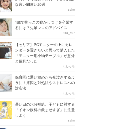
な言い間違い20選
sako
1歳で抱っこの寝かしつけを卒業す
るには？先輩ママのアドバイス
kira_z07
【セリア】PCモニターの上にカレ
ンダーを置きたいと思って購入した
「モニター用小物テーブル」が意外
と便利だった
くわっち
保育園に通い始めたら夜泣きするよ
うに！原因と対処法やストレスへの
対応法
くわっち
暑い日の水分補給、子どもに対する
「イオン飲料の飲ませすぎ」に注意
しよう
sako