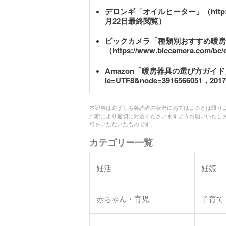
デロンギ「オイルヒーター」（
http
月22日最終閲覧）
ビックカメラ「種類別おすすめ暖房
（
https://www.biccamera.com/bc/c
Amazon「暖房器具の選び方ガイ
ie=UTF8&node=3916566051
，201
本記事は必ずしも各読者の状況にあてはまるとは限り
判断により適切に対応くださいますようお願いいたし
可をいただいたものです。
カテゴリー一覧
妊活
妊娠
赤ちゃん・育児
子育て