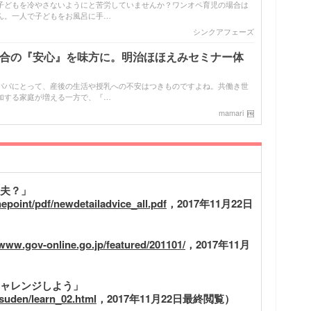
子どもを冷やさないようにと苦労していませんか？ワンオペ育児の場合は
ん。一人で子どもをお風呂に手…
シンクアフェーズ
配合の『安心』を味方に。明治ほほえみセミナー体
パパにとって、産後の生活や授乳への不安はつきものですよね。共働き世
加する家庭が増える一方で、『…
mamari
夫？」
epoint/pdf/newdetailadvice_all.pdf
，2017年11月22日
/www.gov-online.go.jp/featured/201101/
，2017年11月
ャレンジしよう」
tsuden/learn_02.html
，2017年11月22日最終閲覧）