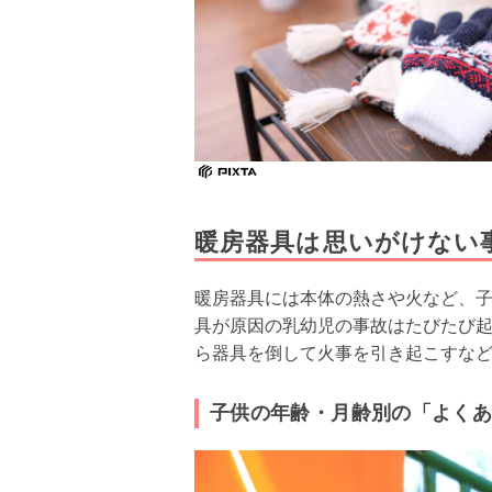
暖房器具は思いがけない
暖房器具には本体の熱さや火など、
具が原因の乳幼児の事故はたびたび
ら器具を倒して火事を引き起こすな
子供の年齢・月齢別の「よく