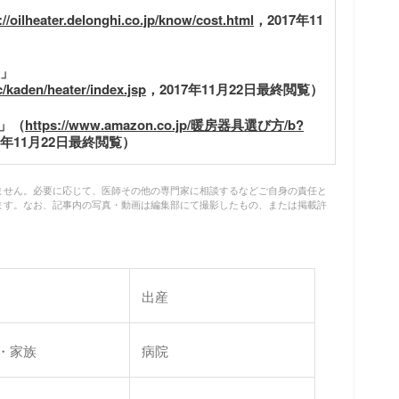
://oilheater.delonghi.co.jp/know/cost.html
，2017年11
」
/kaden/heater/index.jsp
，2017年11月22日最終閲覧）
ド」（
https://www.amazon.co.jp/暖房器具選び方/b?
7年11月22日最終閲覧）
ません。必要に応じて、医師その他の専門家に相談するなどご自身の責任と
ます。なお、記事内の写真・動画は編集部にて撮影したもの、または掲載許
出産
・家族
病院