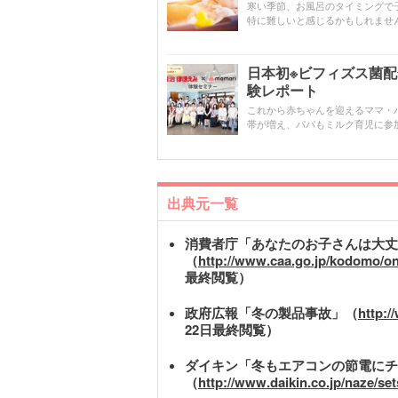
寒い季節、お風呂のタイミングで
特に難しいと感じるかもしれませ
日本初※ビフィズス菌
験レポート
これから赤ちゃんを迎えるママ・
帯が増え、パパもミルク育児に参
出典元一覧
消費者庁「あなたのお子さんは大丈
（
http://www.caa.go.jp/kodomo/on
最終閲覧）
政府広報「冬の製品事故」（
http:/
22日最終閲覧）
ダイキン「冬もエアコンの節電にチ
（
http://www.daikin.co.jp/naze/se