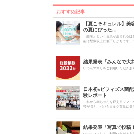
おすすめ記事
【夏こそキュレル】美
の夏にぴった…
「酷暑」という言葉が生まれるほ
能は想像以上に低下しがちです。
結果発表「みんなで大共感!
いつもママリをご利用いただきあ
日本初※ビフィズス菌
験レポート
これから赤ちゃんを迎えるママ・
帯が増え、パパもミルク育児に参
結果発表「写真で投稿！
いつもママリをご利用いただきあ