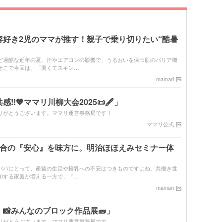
容好き2児のママが推す！親子で乗り切りたい“酷暑
ど過酷な近年の夏。汗やエアコンの影響で、うるおいを保つ肌のバリア機
そこで今回は、「暑くてスキン…
mamari
!💖ママリ川柳大会2025📜🖋️」
りがとうございます。ママリ運営事務局です！
ママリ公式
配合の『安心』を味方に。明治ほほえみセミナー体
パパにとって、産後の生活や授乳への不安はつきものですよね。共働き世
加する家庭が増える一方で、『…
mamari
📸みんなのブロック作品展🧱」
りがとうございます。ママリ運営事務局です。