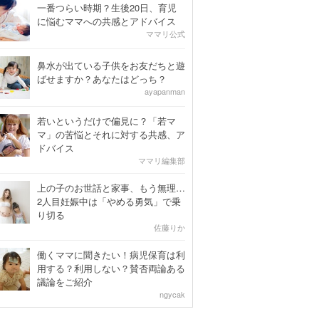
一番つらい時期？生後20日、育児
に悩むママへの共感とアドバイス
ママリ公式
鼻水が出ている子供をお友だちと遊
ばせますか？あなたはどっち？
ayapanman
若いというだけで偏見に？「若マ
マ」の苦悩とそれに対する共感、ア
ドバイス
ママリ編集部
上の子のお世話と家事、もう無理…
2人目妊娠中は「やめる勇気」で乗
り切る
佐藤りか
働くママに聞きたい！病児保育は利
用する？利用しない？賛否両論ある
議論をご紹介
ngycak