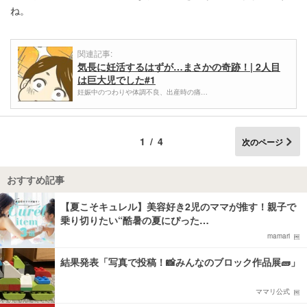
ね。
関連記事:
気長に妊活するはずが…まさかの奇跡！| 2人目
は巨大児でした#1
妊娠中のつわりや体調不良、出産時の痛…
1/4
次のページ
おすすめ記事
【夏こそキュレル】美容好き2児のママが推す！親子で
乗り切りたい“酷暑の夏にぴった…
mamari
結果発表「写真で投稿！📸みんなのブロック作品展🧱」
ママリ公式