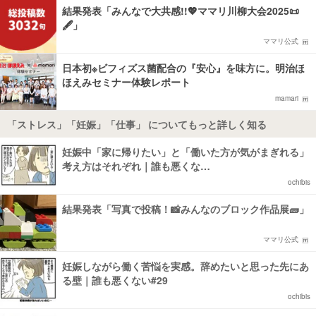
結果発表「みんなで大共感!!💖ママリ川柳大会2025📜
🖋️」
ママリ公式
日本初※ビフィズス菌配合の『安心』を味方に。明治ほ
ほえみセミナー体験レポート
mamari
「ストレス」「妊娠」「仕事」 についてもっと詳しく知る
妊娠中「家に帰りたい」と「働いた方が気がまぎれる」
考え方はそれぞれ｜誰も悪くな…
ochibis
結果発表「写真で投稿！📸みんなのブロック作品展🧱」
ママリ公式
妊娠しながら働く苦悩を実感。辞めたいと思った先にあ
る壁｜誰も悪くない#29
ochibis