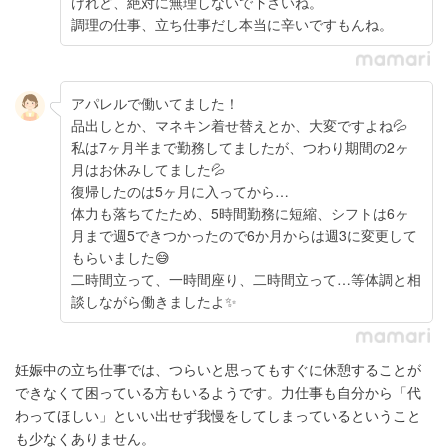
けれど、絶対に無理しないで下さいね。
調理の仕事、立ち仕事だし本当に辛いですもんね。
アパレルで働いてました！
品出しとか、マネキン着せ替えとか、大変ですよね💦
私は7ヶ月半まで勤務してましたが、つわり期間の2ヶ
月はお休みしてました💦
復帰したのは5ヶ月に入ってから…
体力も落ちてたため、5時間勤務に短縮、シフトは6ヶ
月まで週5できつかったので6か月からは週3に変更して
もらいました😅
二時間立って、一時間座り、二時間立って…等体調と相
談しながら働きましたよ✨
妊娠中の立ち仕事では、つらいと思ってもすぐに休憩することが
できなくて困っている方もいるようです。力仕事も自分から「代
わってほしい」といい出せず我慢をしてしまっているということ
も少なくありません。