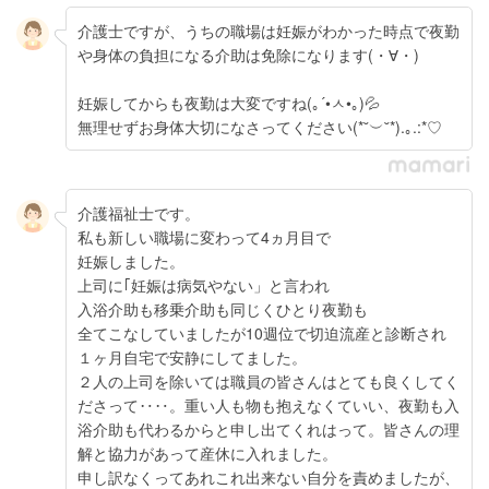
介護士ですが、うちの職場は妊娠がわかった時点で夜勤
や身体の負担になる介助は免除になります(・∀・)
妊娠してからも夜勤は大変ですね(｡´•ㅅ•｡)💦
無理せずお身体大切になさってください(*˘︶˘*).｡.:*♡
介護福祉士です。
私も新しい職場に変わって4ヵ月目で
妊娠しました。
上司に｢妊娠は病気やない」と言われ
入浴介助も移乗介助も同じくひとり夜勤も
全てこなしていましたが10週位で切迫流産と診断され
１ヶ月自宅で安静にしてました。
２人の上司を除いては職員の皆さんはとても良くしてく
ださって‥‥。重い人も物も抱えなくていい、夜勤も入
浴介助も代わるからと申し出てくれはって。皆さんの理
解と協力があって産休に入れました。
申し訳なくってあれこれ出来ない自分を責めましたが、