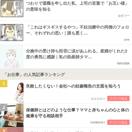
つわりで退職を申し出た私、上司の言葉で「お互い様」
の意味を知る
ゆずプー
「これはギスギスするやつ」不妊治療中の同僚のフォロ
ー、それぞれの思い｜誰も悪く…
ume
分娩中の受け持ち拒否に涙があふれる。産婦がくれた2
度の勇気に感謝｜私の助産師タマ…
NAKAMA
「お仕事」の人気記事ランキング
1
失敗したくない！会社への妊娠報告の文面を知ろう
ルルエル☆
アプリで見る
2
保健師とはどのような仕事？ママと赤ちゃんの心と体の
健康を守る相談相手
hattiki0421
アプリで見る
3