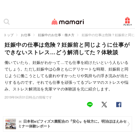
カテゴリー一覧
ママリ
妊活
トップ
お仕事
妊娠中のお仕事・働き方
妊娠中の仕事は危険？妊娠前と同じ
妊娠中の仕事は危険？妊娠前と同じように仕事が
妊娠
できないストレス…どう解消してた？体験談
出産
働いていたら、妊娠がわかって…でも仕事を続けたいという人もいる
でしょう。ただし妊娠中は心身ともにデリケートな時期、妊娠前と同
赤ちゃん・育児
じように働こうとしても疲れやすかったりや気持ちの浮き沈みが出た
子育て・家族
りするものです。それでも仕事を頑張ってるプレママのストレスや悩
み、ストレス解消法を先輩ママの体験談を元に紹介します。
病院
2019年04月01日時点の情報です
美容・ファッション
お仕事
日本初※ビフィズス菌配合の『安心』を味方に。明治ほほえみセ
ミナー体験レポート
住まい