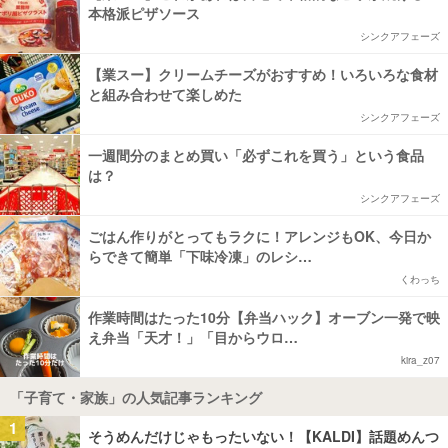
本格派ピザソース
シンクアフェーズ
【業スー】クリームチーズがおすすめ！いろいろな食材
と組み合わせて楽しめた
シンクアフェーズ
一週間分のまとめ買い「必ずこれを買う」という食品
は？
シンクアフェーズ
ごはん作りがとってもラクに！アレンジもOK、今日か
らできて簡単「下味冷凍」のレシ…
くわっち
作業時間はたった10分【弁当ハック】オーブン一発で映
え弁当「天才！」「目からウロ…
kira_z07
「子育て・家族」の人気記事ランキング
1
そうめんだけじゃもったいない！【KALDI】話題めんつ