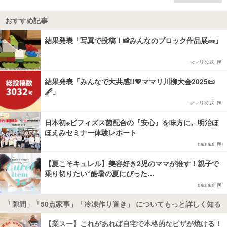
おすすめ記事
結果発表「写真で投稿！📸みんなのブロック作品展🧱」
ママリ公式
結果発表「みんなで大共感!!💖ママリ川柳大会2025📜
🖋️」
ママリ公式
日本初※ビフィズス菌配合の『安心』を味方に。明治ほ
ほえみセミナー体験レポート
mamari
【夏こそキュレル】美容好き2児のママが推す！親子で
乗り切りたい“酷暑の夏にぴった…
mamari
「隙間」「50点家事」「冷凍作り置き」 についてもっと詳しく知る
【業スー】これがあれば自宅で本格的なピザが焼ける！