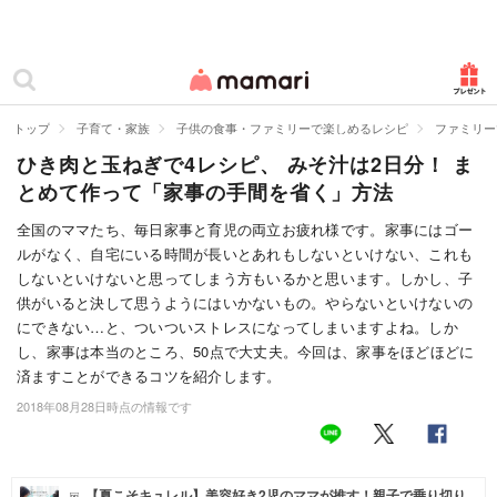
カテゴリー一覧
ママリ
妊活
トップ
子育て・家族
子供の食事・ファミリーで楽しめるレシピ
ファミリー
ひき肉と玉ねぎで4レシピ、 みそ汁は2日分！ ま
妊娠
とめて作って「家事の手間を省く」方法
出産
全国のママたち、毎日家事と育児の両立お疲れ様です。家事にはゴー
ルがなく、自宅にいる時間が長いとあれもしないといけない、これも
赤ちゃん・育児
しないといけないと思ってしまう方もいるかと思います。しかし、子
子育て・家族
供がいると決して思うようにはいかないもの。やらないといけないの
にできない…と、ついついストレスになってしまいますよね。しか
病院
し、家事は本当のところ、50点で大丈夫。今回は、家事をほどほどに
済ますことができるコツを紹介します。
美容・ファッション
2018年08月28日時点の情報です
お仕事
住まい
【夏こそキュレル】美容好き2児のママが推す！親子で乗り切り