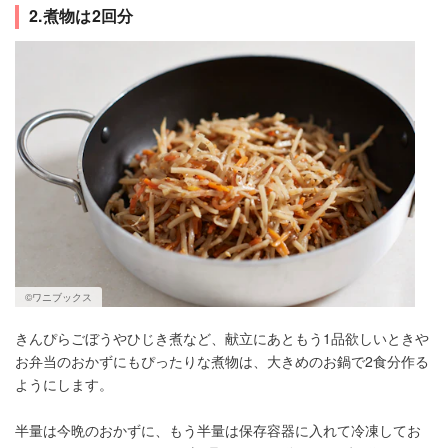
2.煮物は2回分
©ワニブックス
きんぴらごぼうやひじき煮など、献立にあともう1品欲しいときや
お弁当のおかずにもぴったりな煮物は、大きめのお鍋で2食分作る
ようにします。
半量は今晩のおかずに、もう半量は保存容器に入れて冷凍してお