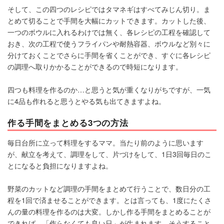
そして、この四つのレシピではタマネギはすべてみじん切り。ま
とめて切ることで手間を大幅にカットできます。カットした後、
一つのボウルに入れるわけでは無く、各レシピの工程を確認して
おき、次の工程で使うフライパンや耐熱容器、ボウルなど別々に
分けておくことでさらに手間を省くことができ、すぐに各レシピ
の調理へ取りかかることができるので時短になります。
四つも料理を作るのか…と思うと気が重くなりがちですが、一気
に4品も作れると思うとやる気も出てきますよね。
作る手間をまとめる3つの方法
毎日台所に立って料理をするママ。当たり前のように思います
が、献立を考えて、調理をして、片づけをして、1日3回毎日のこ
とになると負担になりますよね。
野菜のカットなど調理の手間をまとめて行うことで、数日分の工
程を1回で済ませることができます。とは言っても、1度にたくさ
んの量の料理を作るのは大変。しかし作る手間をまとめることが
できれば、「作らなくても良い日」が生まれます。そうすること