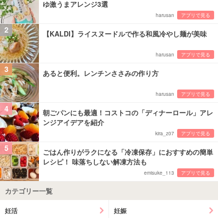
ゆ激うまアレンジ3選
harusan
アプリで見る
2
【KALDI】ライスヌードルで作る和風冷やし麺が美味
harusan
アプリで見る
3
あると便利。レンチンささみの作り方
harusan
アプリで見る
4
朝ごパンにも最適！コストコの「ディナーロール」アレ
ンジアイデアを紹介
kira_z07
アプリで見る
5
ごはん作りがラクになる「冷凍保存」におすすめの簡単
レシピ！ 味落ちしない解凍方法も
emisuke_113
アプリで見る
カテゴリー一覧
妊活
妊娠