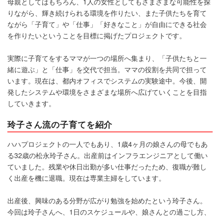
母親としてはもちろん、1人の女性としてもさまざまな可能性を探
りながら、輝き続けられる環境を作りたい、また子供たちを育て
ながら「子育て」や「仕事」「好きなこと」が自由にできる社会
を作りたいということを目標に掲げたプロジェクトです。
実際に子育てをするママが一つの場所へ集まり、「子供たちと一
緒に遊ぶ」と「仕事」を交代で担当。ママの役割を共同で担って
います。現在は、都内オフィスでシステムの実験途中。今後、開
発したシステムや環境をさまざまな場所へ広げていくことを目指
していきます。
玲子さん流の子育てを紹介
ハハプロジェクトの一人でもあり、1歳4ヶ月の娘さんの母でもあ
る32歳の松永玲子さん。出産前はインフラエンジニアとして働い
ていました。残業や休日出勤が多い仕事だったため、復職が難し
く出産を機に退職。現在は専業主婦をしています。
出産後、興味のある分野が広がり勉強を始めたという玲子さん。
今回は玲子さんへ、1日のスケジュールや、娘さんとの過ごし方、