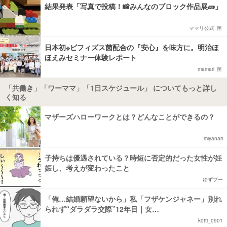
結果発表「写真で投稿！📸みんなのブロック作品展🧱」
ママリ公式
日本初※ビフィズス菌配合の『安心』を味方に。明治ほ
ほえみセミナー体験レポート
mamari
「共働き」「ワーママ」「1日スケジュール」 についてもっと詳し
く知る
マザーズハローワークとは？どんなことができるの？
miyanari
子持ちは優遇されている？時短に否定的だった女性が妊
娠し、考えが変わったこと
ゆずプー
「俺…結婚願望ないから」私「フザケンジャネー」別れ
られず“ダラダラ交際”12年目｜女…
kotti_0901