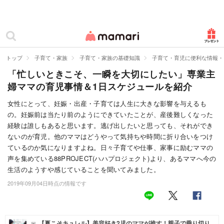
カテゴリー一覧
ママリ
妊活
トップ
子育て・家族
子育て・家族の基礎知識
子育て・育児に便利な情報・
「忙しいときこそ、一瞬を大切にしたい」専業主
妊娠
婦ママの育児事情＆1日スケジュールを紹介
出産
女性にとって、妊娠・出産・子育ては人生に大きな影響を与えるも
の。妊娠前は当たり前のようにできていたことが、産後難しくなった
赤ちゃん・育児
経験は誰しもあると思います。逃げ出したいと思っても、それができ
子育て・家族
ないのが育児。他のママはどうやって気持ちや時間に折り合いをつけ
ているのか気になりますよね。日々子育てや仕事、家事に励むママの
病院
声を集めている88PROJECT(ハハプロジェクト)より、あるママへ今の
生活のようすや感じていることを聞いてみました。
美容・ファッション
2019年09月04日時点の情報です
お仕事
住まい
【夏こそキュレル】美容好き2児のママが推す！親子で乗り切り