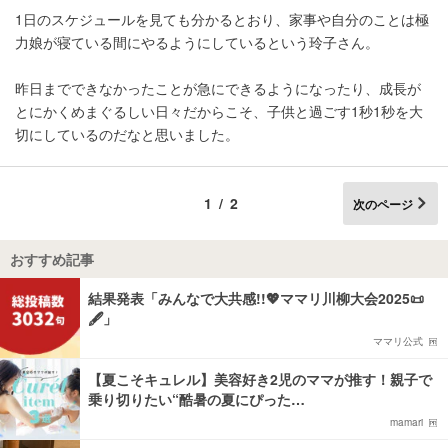
1日のスケジュールを見ても分かるとおり、家事や自分のことは極
力娘が寝ている間にやるようにしているという玲子さん。
昨日までできなかったことが急にできるようになったり、成長が
とにかくめまぐるしい日々だからこそ、子供と過ごす1秒1秒を大
切にしているのだなと思いました。
1/2
次のページ
おすすめ記事
結果発表「みんなで大共感!!💖ママリ川柳大会2025📜
🖋️」
ママリ公式
【夏こそキュレル】美容好き2児のママが推す！親子で
乗り切りたい“酷暑の夏にぴった…
mamari