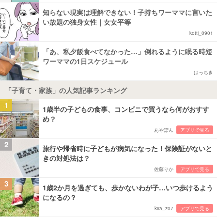
知らない現実は理解できない！子持ちワーママに言いた
い放題の独身女性｜女女平等
kotti_0901
「あ、私夕飯食べてなかった…」倒れるように眠る時短
ワーママの1日スケジュール
はっちき
「子育て・家族」の人気記事ランキング
1
1歳半の子どもの食事、コンビニで買うなら何がおすす
め？
あやぽん
アプリで見る
2
旅行や帰省時に子どもが病気になった！保険証がないと
きの対処法は？
佐藤りか
アプリで見る
3
1歳2か月を過ぎても、歩かないわが子…いつ歩けるよう
になるの？
kira_z07
アプリで見る