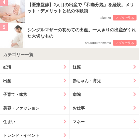
4
【医療監修】2人目の出産で「和痛分娩」を経験。メリ
ット・デメリットと私の体験談
akoako
アプリで見る
5
シングルマザーの初めての出産。一人きりの出産がくれ
た大切なもの
shuuuuutanmama
アプリで見る
カテゴリー一覧
妊活
妊娠
出産
赤ちゃん・育児
子育て・家族
病院
美容・ファッション
お仕事
住まい
マネー
トレンド・イベント