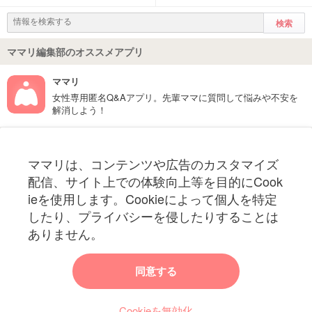
ママリ編集部のオススメアプリ
ママリ
女性専用匿名Q&Aアプリ。先輩ママに質問して悩みや不安を
解消しよう！
フォローしてね！ママリ公式アカウント
ママリは、コンテンツや広告のカスタマイズ
妊娠〜子育て中のお役立ち情報を配信中
配信、サイト上での体験向上等を目的にCook
ieを使用します。Cookieによって個人を特定
したり、プライバシーを侵したりすることは
ありません。
ママリからのお知らせ
同意する
今ママリで読みたい記事は何ですか？
Cookieを無効化