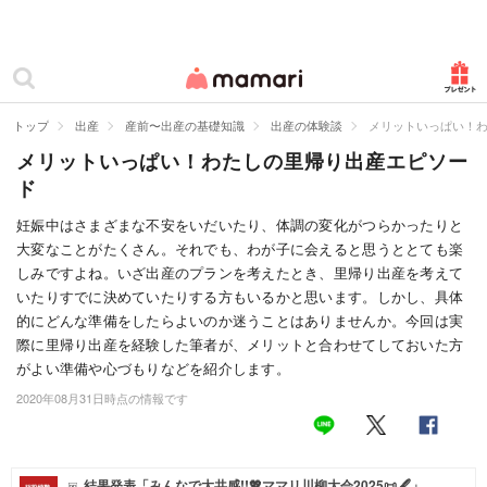
カテゴリー一覧
ママリ
妊活
トップ
出産
産前〜出産の基礎知識
出産の体験談
メリットいっぱい！
メリットいっぱい！わたしの里帰り出産エピソー
妊娠
ド
出産
妊娠中はさまざまな不安をいだいたり、体調の変化がつらかったりと
大変なことがたくさん。それでも、わが子に会えると思うととても楽
赤ちゃん・育児
しみですよね。いざ出産のプランを考えたとき、里帰り出産を考えて
子育て・家族
いたりすでに決めていたりする方もいるかと思います。しかし、具体
的にどんな準備をしたらよいのか迷うことはありませんか。今回は実
病院
際に里帰り出産を経験した筆者が、メリットと合わせてしておいた方
がよい準備や心づもりなどを紹介します。
美容・ファッション
2020年08月31日時点の情報です
お仕事
住まい
結果発表「みんなで大共感!!💖ママリ川柳大会2025📜🖋️」