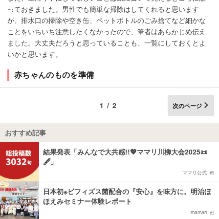
っておきました。男性でも簡単な掃除はしてくれると思います
が、排水口の掃除や空き缶、ペットボトルのごみ捨てなど細かな
ことをいちいち注意したくなかったので、筆者はあらかじめ伝え
ました。大丈夫だろうと思っていることも、一覧にしておくとよ
いかと思います。
赤ちゃんのものを準備
1/2
次のページ
おすすめ記事
結果発表「みんなで大共感!!💖ママリ川柳大会2025📜
🖋️」
ママリ公式
日本初※ビフィズス菌配合の『安心』を味方に。明治ほ
ほえみセミナー体験レポート
mamari