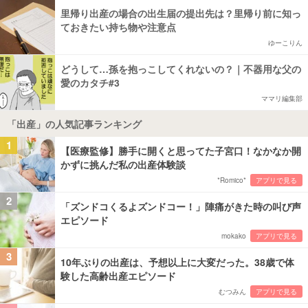
里帰り出産の場合の出生届の提出先は？里帰り前に知っ
ておきたい持ち物や注意点
ゆーこりん
どうして…孫を抱っこしてくれないの？｜不器用な父の
愛のカタチ#3
ママリ編集部
「出産」の人気記事ランキング
1
【医療監修】勝手に開くと思ってた子宮口！なかなか開
かずに挑んだ私の出産体験談
*Romico*
アプリで見る
2
「ズンドコくるよズンドコー！」陣痛がきた時の叫び声
エピソード
mokako
アプリで見る
3
10年ぶりの出産は、予想以上に大変だった。38歳で体
験した高齢出産エピソード
むつみん
アプリで見る