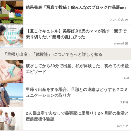
結果発表「写真で投稿！📸みんなのブロック作品展🧱」
ママリ公式
【夏こそキュレル】美容好き2児のママが推す！親子で
乗り切りたい“酷暑の夏にぴった…
mamari
「里帰り出産」「体験談」 についてもっと詳しく知る
破水してから30分で出産。私が体験した、初めての出産
エピソード
aiai
里帰り出産をする場合、旦那との連絡はどうする？コミ
ュニケーションの取り方
まねき
2人目出産で夫なしで義実家に里帰り！2ヶ月間の生活と
産前産後体験談
はっちき