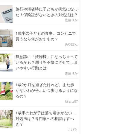
旅行や帰省時に子どもが病気になっ
た！保険証がないときの対処法は？
佐藤りか
1歳半の子どもの食事、コンビニで
買うなら何がおすすめ？
あやぽん
無意識に「妊婦様」になっちゃって
いるかも？周りを不快にさせてしま
いやすい行動とは
佐藤りか
1歳2か月を過ぎたけれど、まだ歩
かないわが子…いつ歩けるようにな
るの？
kira_z07
1歳半のわが子は落ち着きがない…
対処法は？専門家への相談はすべ
き？
こびと