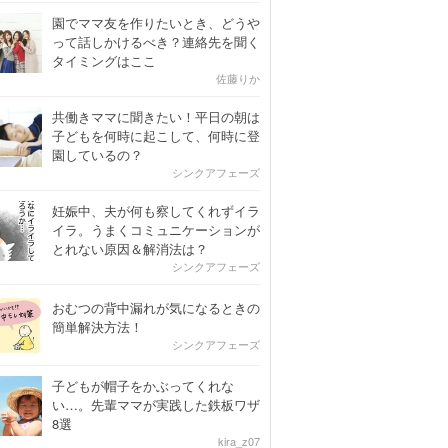
園でママ友を作りたいとき、どうや
って話しかけるべき？連絡先を聞く
タイミングはここ
佐藤りか
共働きママに聞きたい！平日の朝は
子どもを何時に起こして、何時に登
園しているの？
シンクアフェーズ
妊娠中、夫が何も察してくれずイラ
イラ。うまくコミュニケーションが
とれない原因＆解消法は？
シンクアフェーズ
おむつの背中漏れが気になるときの
簡単解決方法！
シンクアフェーズ
子どもが帽子をかぶってくれな
い…。先輩ママが実践した鉄板ワザ
8選
kira_z07