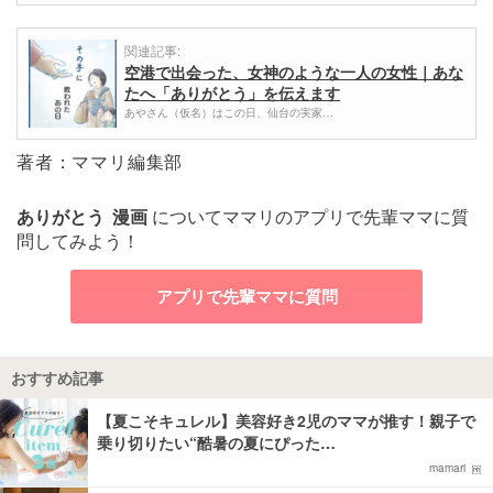
関連記事:
空港で出会った、女神のような一人の女性｜あな
たへ「ありがとう」を伝えます
あやさん（仮名）はこの日、仙台の実家…
著者：ママリ編集部
ありがとう
漫画
についてママリのアプリで先輩ママに質
問してみよう！
アプリで先輩ママに質問
おすすめ記事
【夏こそキュレル】美容好き2児のママが推す！親子で
乗り切りたい“酷暑の夏にぴった…
mamari