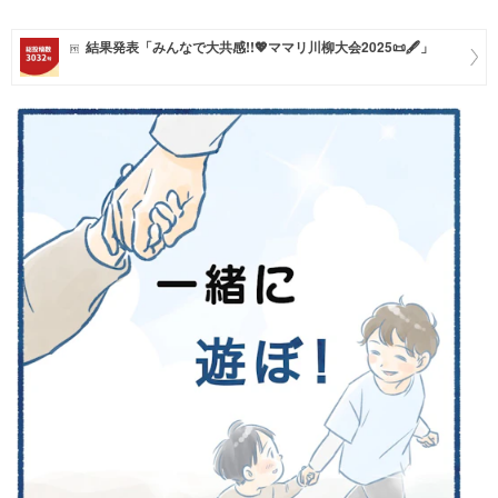
マネー
結果発表「みんなで大共感!!💖ママリ川柳大会2025📜🖋️」
トレンド・イベント