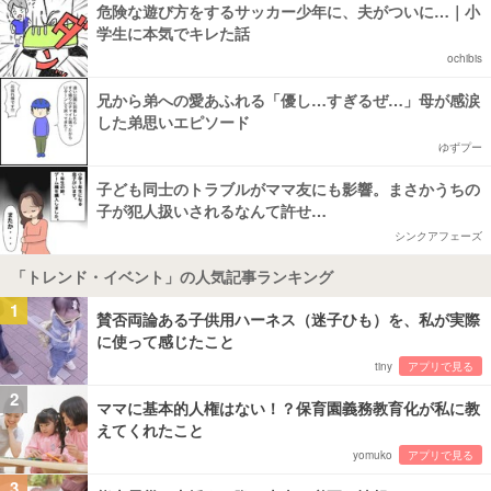
危険な遊び方をするサッカー少年に、夫がついに…｜小
学生に本気でキレた話
ochibis
兄から弟への愛あふれる「優し…すぎるぜ…」母が感涙
した弟思いエピソード
ゆずプー
子ども同士のトラブルがママ友にも影響。まさかうちの
子が犯人扱いされるなんて許せ…
シンクアフェーズ
「トレンド・イベント」の人気記事ランキング
1
賛否両論ある子供用ハーネス（迷子ひも）を、私が実際
に使って感じたこと
tiny
アプリで見る
2
ママに基本的人権はない！？保育園義務教育化が私に教
えてくれたこと
yomuko
アプリで見る
3