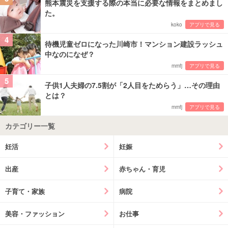
熊本震災を支援する際の本当に必要な情報をまとめまし
た。
koko
アプリで見る
4
待機児童ゼロになった川崎市！マンション建設ラッシュ
中なのになぜ？
mmfj
アプリで見る
5
子供1人夫婦の7.5割が「2人目をためらう」…その理由
とは？
mmfj
アプリで見る
カテゴリー一覧
妊活
妊娠
出産
赤ちゃん・育児
子育て・家族
病院
美容・ファッション
お仕事