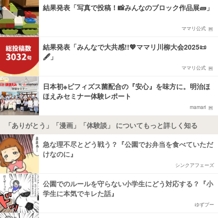
結果発表「写真で投稿！📸みんなのブロック作品展🧱」
ママリ公式
結果発表「みんなで大共感!!💖ママリ川柳大会2025📜
🖋️」
ママリ公式
日本初※ビフィズス菌配合の『安心』を味方に。明治ほ
ほえみセミナー体験レポート
mamari
「ありがとう」「漫画」「体験談」 についてもっと詳しく知る
急な理不尽とどう戦う？『公園でお弁当を食べていただ
けなのに』
シンクアフェーズ
公園でのルールを守らない小学生にどう対応する？『小
学生に本気でキレた話』
ゆずプー