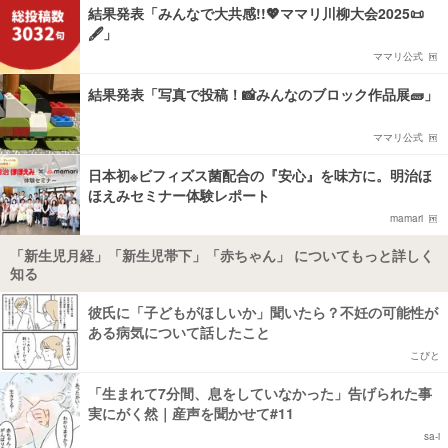
結果発表「みんなで大共感!!💖ママリ川柳大会2025📜
🖋️」
ママリ公式
結果発表「写真で投稿！📸みんなのブロック作品展🧱」
ママリ公式
日本初※ビフィズス菌配合の『安心』を味方に。明治ほ
ほえみセミナー体験レポート
mamari
「新生児月経」「新生児帯下」「赤ちゃん」 についてもっと詳しく
知る
彼氏に「子どもがほしいか」聞いたら？不妊の可能性が
ある病気について話したこと
こびと
「生まれて7分間、息をしていなかった」告げられた事
実にがく然｜産声を聞かせて#11
sa-i