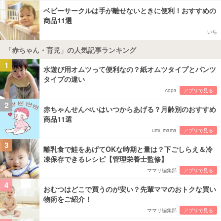
ベビーサークルは手が離せないときに便利！おすすめの
商品11選
いち
「赤ちゃん・育児」の人気記事ランキング
1
水遊び用オムツって便利なの？紙オムツタイプとパンツ
タイプの違い
copa
アプリで見る
2
赤ちゃんせんべいはいつからあげる？月齢別のおすすめ
商品11選
umi_mama
アプリで見る
3
離乳食で鮭をあげてOKな時期と量は？下ごしらえ＆冷
凍保存できるレシピ【管理栄養士監修】
ママリ編集部
アプリで見る
4
おむつはどこで買うのが安い？先輩ママのおトクな買い
物術をご紹介！
ママリ編集部
アプリで見る