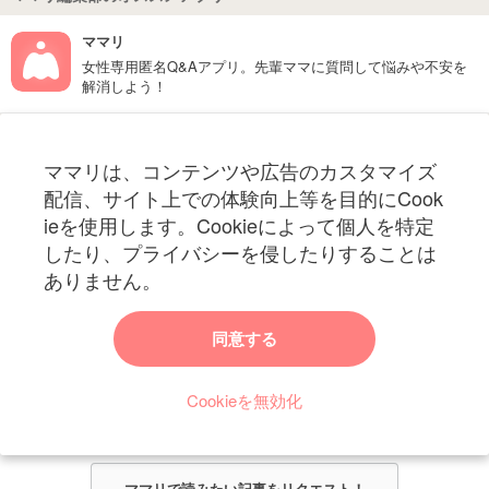
ママリ
女性専用匿名Q&Aアプリ。先輩ママに質問して悩みや不安を
解消しよう！
フォローしてね！ママリ公式アカウント
ママリは、コンテンツや広告のカスタマイズ
妊娠〜子育て中のお役立ち情報を配信中
配信、サイト上での体験向上等を目的にCook
ieを使用します。Cookieによって個人を特定
したり、プライバシーを侵したりすることは
ありません。
ママリからのお知らせ
同意する
今ママリで読みたい記事は何ですか？
Cookieを無効化
ママリ編集部がみなさんのご意見をもとに記事を作成させていただきま
す！
ママリで読みたい記事をリクエスト！