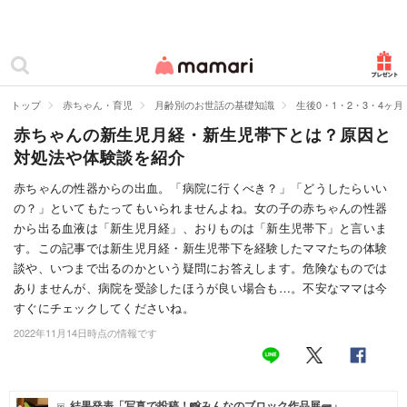
カテゴリー一覧
ママリ
妊活
トップ
赤ちゃん・育児
月齢別のお世話の基礎知識
生後0・1・2・3・4ヶ
赤ちゃんの新生児月経・新生児帯下とは？原因と
妊娠
対処法や体験談を紹介
出産
赤ちゃんの性器からの出血。「病院に行くべき？」「どうしたらいい
の？」といてもたってもいられませんよね。女の子の赤ちゃんの性器
赤ちゃん・育児
から出る血液は「新生児月経」、おりものは「新生児帯下」と言いま
子育て・家族
す。この記事では新生児月経・新生児帯下を経験したママたちの体験
談や、いつまで出るのかという疑問にお答えします。危険なものでは
病院
ありませんが、病院を受診したほうが良い場合も…。不安なママは今
すぐにチェックしてくださいね。
美容・ファッション
2022年11月14日時点の情報です
お仕事
住まい
結果発表「写真で投稿！📸みんなのブロック作品展🧱」