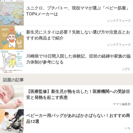
ユニクロ、プチバトー、現役ママが選ぶ「ベビー肌着」
TOP4メーカーは
シンクアフェーズ
新生児にスタイは必要？失敗しない選び方や注意点とお
すすめ商品まで紹介
シンクアフェーズ
川崎病で10日間入院した体験記、症状の経緯や家族の協
力体制が参考になる
こびと
話題の記事
【医療監修】新生児が熱を出した！医療機関への受診目
安と発熱を起こす疾患
ママリ編集部
ベビーカー用バッグがあればかさばらない！おすすめ商
品12選
いち