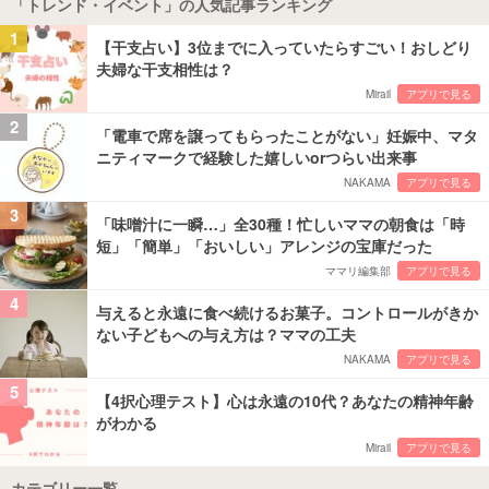
「トレンド・イベント」の人気記事ランキング
1
【干支占い】3位までに入っていたらすごい！おしどり
夫婦な干支相性は？
Mirail
アプリで見る
2
「電車で席を譲ってもらったことがない」妊娠中、マタ
ニティマークで経験した嬉しいorつらい出来事
NAKAMA
アプリで見る
3
「味噌汁に一瞬…」全30種！忙しいママの朝食は「時
短」「簡単」「おいしい」アレンジの宝庫だった
ママリ編集部
アプリで見る
4
与えると永遠に食べ続けるお菓子。コントロールがきか
ない子どもへの与え方は？ママの工夫
NAKAMA
アプリで見る
5
【4択心理テスト】心は永遠の10代？あなたの精神年齢
がわかる
Mirail
アプリで見る
カテゴリー一覧