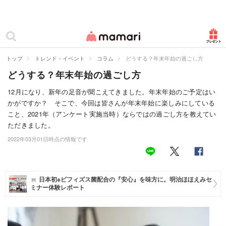
カテゴリー一覧
ママリ
妊活
トップ
トレンド・イベント
コラム
どうする？年末年始の過ごし方
どうする？年末年始の過ごし方
妊娠
12月になり、新年の足音が聞こえてきました。年末年始のご予定はい
出産
かがですか？ そこで、今回は皆さんが年末年始に楽しみにしている
こと、2021年（アンケート実施当時）ならではの過ごし方を教えてい
赤ちゃん・育児
ただきました。
子育て・家族
2022年03月01日時点の情報です
病院
美容・ファッション
日本初※ビフィズス菌配合の『安心』を味方に。明治ほほえみセ
ミナー体験レポート
お仕事
住まい