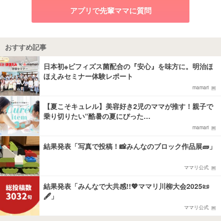
アプリで先輩ママに質問
おすすめ記事
日本初※ビフィズス菌配合の『安心』を味方に。明治ほ
ほえみセミナー体験レポート
mamari
【夏こそキュレル】美容好き2児のママが推す！親子で
乗り切りたい“酷暑の夏にぴった…
mamari
結果発表「写真で投稿！📸みんなのブロック作品展🧱」
ママリ公式
結果発表「みんなで大共感!!💖ママリ川柳大会2025📜
🖋️」
ママリ公式