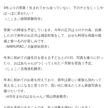
3年ぶりの実家！生まれてから会っていない、下のチビをじ～じや
ば～ばに見せたい！
（ここさ／静岡県磐田市）
実家への帰省を予定しています。今年の正月はコロナの為、自粛
したので来年のお正月は感染対策をして、おせち料理を両親や親
戚と食べるのが楽しみです。
（MARURAC／大阪府吹田市）
年末に初めての誕生日を迎える子どもとの1日。写真を撮りに行っ
たり、おばあちゃんがつくってくれた一升餅を背負う予定。
（しょこ／北海道札幌市）
年末に初めてのお産を控えており、新年は新しい家族も加わって
迎えることになると思うので、思い出に残るたくさん家族写真を
撮りたいです。
（4月生まれのはるちゃん／岡山県倉敷市）
お節を手作りすることです。年々品数を増やしています！