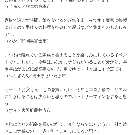
（じゅん／熊本県熊本市）
家族で過ごす時間。蟹を食べるのが毎年楽しみです！実家に挨拶
に行くので手作りの料理を持参して親戚などで集まるのも楽しみ
です。
（ゆか／静岡県富士市）
いつもは離れている家族と会えることが楽しみにしているイベン
トです。しかし、今年はおなかに子どもがいることが分かり、年
末年始がまだ妊娠初期なので、家でゆっくりと過ごす予定です。
（ぺんぎん8／埼玉県さいたま市）
セール！お安く良いものを買いたい！今年もコロナ禍で、リアル
に出かけることは少ないと思うのでネットサーフィンをすると思
う！
（すぅ／大阪府藤井寺市）
お気に入りの福袋を買いに行く。今年ならではというか、引き続
きコロナ禍なので、家で引きこもりになると思う。