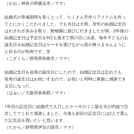
（かお／神奈川県横浜市／ママ）
結婚式の準備期間を長くとって、たくさん手作りアイテムを作っ
てとにかくこだわりました。でも当日は大雨。翌年の結婚記念日
はわざわざ休みを取り、動物園に遊びに行きましたが雨。2年後の
結婚記念日は予定日を9日も過ぎて雨の日に出産。毎年子どものお
誕生日＆結婚記念日はケーキを選びながら雨が降りませんように
と祈るのが恒例です。笑
（こざくら／群馬県前橋市／ママ）
結婚記念日を祖母の誕生日にしたので、結婚記念日は忘れても、
祖母の誕生日はお祝いするので、お祝いと同時に家族に感謝でき
る日になった。
（はぁい／大阪府泉南郡／ママ）
1年目の記念日に結婚式で入刀したケーキのミニ版を夫が内緒で注
文しててくれて感激しました。今後も節目の記念日には2人で選ん
だ記念品を買いたいと思います。
（たから／静岡県伊豆の国市／ママ）