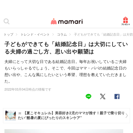
カテゴリー一覧
ママリ
妊活
トップ
トレンド・イベント
コラム
子どもができても「結婚記念日」は大切
子どもができても「結婚記念日」は大切にしてい
妊娠
る夫婦の過ごし方、思い出や願望は
出産
夫婦にとって大切な日である結婚記念日。毎年お祝いしているご夫婦
もいらっしゃるでしょう。そこで、今回はママ・パパの結婚記念日の
赤ちゃん・育児
想い出や、こんな風にしたいという希望、理想を教えていただきまし
子育て・家族
た。
2022年03月04日時点の情報です
病院
美容・ファッション
【夏こそキュレル】美容好き2児のママが推す！親子で乗り切り
たい“酷暑の夏にぴったりのスキンケア”
お仕事
住まい