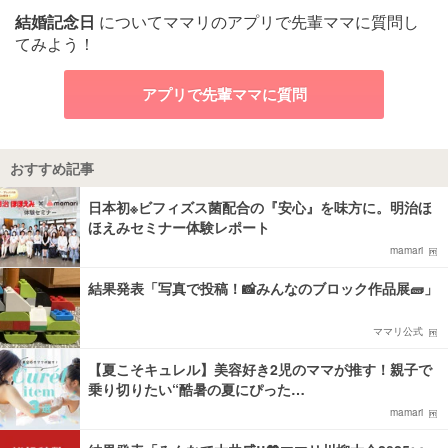
結婚記念日
についてママリのアプリで先輩ママに質問し
てみよう！
アプリで先輩ママに質問
おすすめ記事
日本初※ビフィズス菌配合の『安心』を味方に。明治ほ
ほえみセミナー体験レポート
mamari
結果発表「写真で投稿！📸みんなのブロック作品展🧱」
ママリ公式
【夏こそキュレル】美容好き2児のママが推す！親子で
乗り切りたい“酷暑の夏にぴった…
mamari