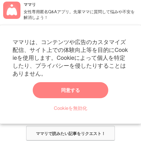
ママリ
女性専用匿名Q&Aアプリ。先輩ママに質問して悩みや不安を
解消しよう！
フォローしてね！ママリ公式アカウント
ママリは、コンテンツや広告のカスタマイズ
妊娠〜子育て中のお役立ち情報を配信中
配信、サイト上での体験向上等を目的にCook
ieを使用します。Cookieによって個人を特定
したり、プライバシーを侵したりすることは
ありません。
ママリからのお知らせ
同意する
今ママリで読みたい記事は何ですか？
Cookieを無効化
ママリ編集部がみなさんのご意見をもとに記事を作成させていただきま
す！
ママリで読みたい記事をリクエスト！