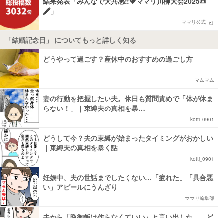
結果発表「みんなで大共感!!💖ママリ川柳大会2025📜
🖋️」
ママリ公式
「結婚記念日」 についてもっと詳しく知る
どうやって過ごす？産休中のおすすめの過ごし方
マムマム
妻の行動を把握したい夫。休日も質問責めで「体が休ま
らない！」｜束縛夫の真相を暴…
kotti_0901
どうして今？夫の束縛が始まったタイミングがおかしい
｜束縛夫の真相を暴く話
kotti_0901
妊娠中、夫の世話までしたくない…「疲れた」「具合悪
い」アピールにうんざり
ママリ編集部
夫から「晩御飯は作らなくていい」と言い出した…。ど