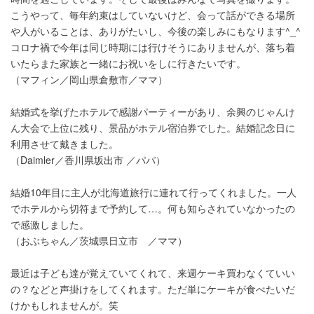
こうやって、毎年約束はしていないけど、会って話ができる場所
や人がいることは、ありがたいし、今後の楽しみにもなります^_^
コロナ禍で今年は同じ時期には行けそうにありませんが、落ち着
いたらまた家族と一緒にお祝いをしに行きたいです。
（マフィン／岡山県倉敷市／ママ）
結婚式を挙げたホテルで感謝パーティーがあり、余興のじゃんけ
ん大会で上位に残り、景品がホテル宿泊券でした。結婚記念日に
利用させて戴きました。
（Daimler／香川県坂出市 ／パパ）
結婚10年目に主人が北海道旅行に連れて行ってくれました。一人
でホテルから切符まで予約して…。何も知らされていなかったの
で感激しました。
（おぶちゃん／茨城県日立市 ／ママ）
最近は子ども達が覚えていてくれて、来週ケーキ買わなくていい
の？などと声掛けをしてくれます。ただ単にケーキが食べたいだ
けかもしれませんが。笑