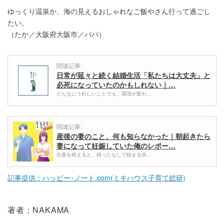
ゆっくり温泉か、海の見えるおしゃれなご飯やさん行って過ごし
たい。
（たか／大阪府大阪市／パパ）
関連記事:
日常が延々と続く結婚生活「私たちは大丈夫」と
必死になっていたのかもしれない｜…
どんなにうれしいことでも、環境が変わ…
関連記事:
産後の妻のこと、何も知らなかった｜朝起きたら
妻になって妊娠していた俺のレポー…
出産を終えると、待ったなしで始まる赤…
記事提供：ハッピー･ノート.com(ミキハウス子育て総研)
著者：NAKAMA