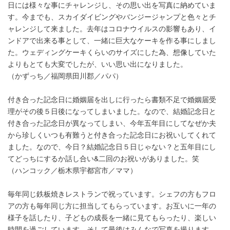
日には様々な事にチャレンジし、その思い出を写真に納めていま
す。今までも、スカイダイビングやバンジージャンプと色々とチ
ャレンジして来ました。去年はコロナウイルスの影響もあり、イ
ンドアで出来る事として、一緒に巨大なケーキを作る事にしまし
た。ウェディングケーキくらいのサイズにした為、想像していた
よりもとても大変でしたが、いい思い出になりました。
（かずっち／福岡県田川郡／パパ）
付き合った記念日に婚姻届を出しに行ったら書類不足で婚姻届受
理がその後５日後になってしまいました。なので、結婚記念日と
付き合った記念日が異なってしまい、今年五年目にしてなぜか夫
から珍しくいつも有難うと付き合った記念日にお祝いしてくれて
ました。なので、今日？結婚記念日５日じゃない？と五年目にし
てどっちにするか話し合い&二回のお祝いがありました。笑
（ハンコック／栃木県宇都宮市／ママ）
毎年同じ鉄板焼きレストランで祝っています。シェフの方もフロ
アの方も毎年同じ方に担当してもらっています。お互いに一年の
様子を話したり、子どもの成長を一緒に見てもらったり、楽しい
時間を過ごしています。そして最後はみんなで写真を撮ります。