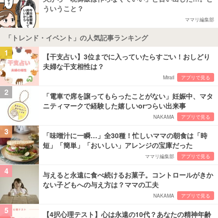
ういうこと？
ママリ編集部
「トレンド・イベント」の人気記事ランキング
1
【干支占い】3位までに入っていたらすごい！おしどり
夫婦な干支相性は？
Mirail
アプリで見る
2
「電車で席を譲ってもらったことがない」妊娠中、マタ
ニティマークで経験した嬉しいorつらい出来事
NAKAMA
アプリで見る
3
「味噌汁に一瞬…」全30種！忙しいママの朝食は「時
短」「簡単」「おいしい」アレンジの宝庫だった
ママリ編集部
アプリで見る
4
与えると永遠に食べ続けるお菓子。コントロールがきか
ない子どもへの与え方は？ママの工夫
NAKAMA
アプリで見る
5
【4択心理テスト】心は永遠の10代？あなたの精神年齢