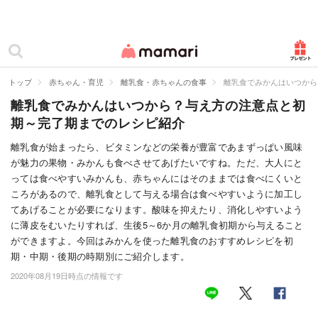
カテゴリー一覧
ママリ
妊活
トップ
赤ちゃん・育児
離乳食・赤ちゃんの食事
離乳食でみかんはいつから
離乳食でみかんはいつから？与え方の注意点と初
妊娠
期～完了期までのレシピ紹介
出産
離乳食が始まったら、ビタミンなどの栄養が豊富であまずっぱい風味
が魅力の果物・みかんも食べさせてあげたいですね。ただ、大人にと
赤ちゃん・育児
っては食べやすいみかんも、赤ちゃんにはそのままでは食べにくいと
子育て・家族
ころがあるので、離乳食として与える場合は食べやすいように加工し
てあげることが必要になります。酸味を抑えたり、消化しやすいよう
病院
に薄皮をむいたりすれば、生後5～6か月の離乳食初期から与えること
ができますよ。今回はみかんを使った離乳食のおすすめレシピを初
美容・ファッション
期・中期・後期の時期別にご紹介します。
2020年08月19日時点の情報です
お仕事
住まい