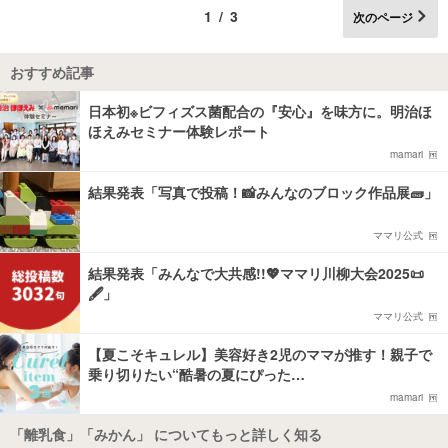
1/3
次のページ
おすすめ記事
日本初※ビフィズス菌配合の『安心』を味方に。明治ほ
ほえみセミナー体験レポート
mamari
結果発表「写真で投稿！📸みんなのブロック作品展🧱」
ママリ公式
結果発表「みんなで大共感!!💖ママリ川柳大会2025📜
🖋️」
ママリ公式
【夏こそキュレル】美容好き2児のママが推す！親子で
乗り切りたい“酷暑の夏にぴった…
mamari
「離乳食」「みかん」 についてもっと詳しく知る