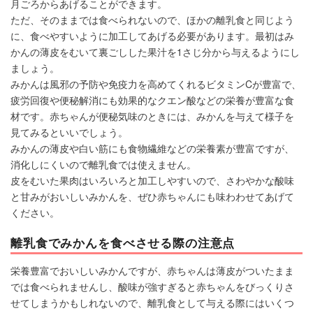
月ごろからあげることができます。
ただ、そのままでは食べられないので、ほかの離乳食と同じよう
に、食べやすいように加工してあげる必要があります。最初はみ
かんの薄皮をむいて裏ごしした果汁を1さじ分から与えるようにし
ましょう。
みかんは風邪の予防や免疫力を高めてくれるビタミンCが豊富で、
疲労回復や便秘解消にも効果的なクエン酸などの栄養が豊富な食
材です。赤ちゃんが便秘気味のときには、みかんを与えて様子を
見てみるといいでしょう。
みかんの薄皮や白い筋にも食物繊維などの栄養素が豊富ですが、
消化しにくいので離乳食では使えません。
皮をむいた果肉はいろいろと加工しやすいので、さわやかな酸味
と甘みがおいしいみかんを、ぜひ赤ちゃんにも味わわせてあげて
ください。
離乳食でみかんを食べさせる際の注意点
栄養豊富でおいしいみかんですが、赤ちゃんは薄皮がついたまま
では食べられませんし、酸味が強すぎると赤ちゃんをびっくりさ
せてしまうかもしれないので、離乳食として与える際にはいくつ