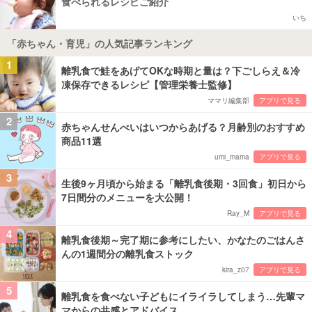
食べられるレシピご紹介
いち
「赤ちゃん・育児」の人気記事ランキング
1
離乳食で鮭をあげてOKな時期と量は？下ごしらえ＆冷
凍保存できるレシピ【管理栄養士監修】
ママリ編集部
アプリで見る
2
赤ちゃんせんべいはいつからあげる？月齢別のおすすめ
商品11選
umi_mama
アプリで見る
3
生後9ヶ月頃から始まる「離乳食後期・3回食」初日から
7日間分のメニューを大公開！
Ray_M
アプリで見る
4
離乳食後期～完了期に参考にしたい、かなたのごはんさ
んの1週間分の離乳食ストック
kira_z07
アプリで見る
5
離乳食を食べない子どもにイライラしてしまう…先輩マ
マからの共感とアドバイス