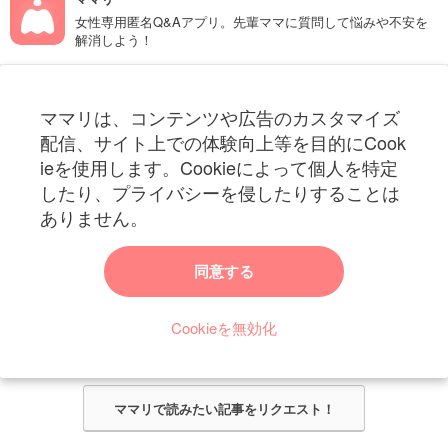
女性専用匿名Q&Aアプリ。先輩ママに質問して悩みや不安を
解消しよう！
フォローしてね！ママリ公式アカウント
ママリは、コンテンツや広告のカスタマイズ
妊娠〜子育て中のお役立ち情報を配信中
配信、サイト上での体験向上等を目的にCook
ieを使用します。Cookieによって個人を特定
したり、プライバシーを侵したりすることは
ありません。
ママリからのお知らせ
同意する
今ママリで読みたい記事は何ですか？
Cookieを無効化
ママリ編集部がみなさんのご意見をもとに記事を作成させていただきま
す！
ママリで読みたい記事をリクエスト！