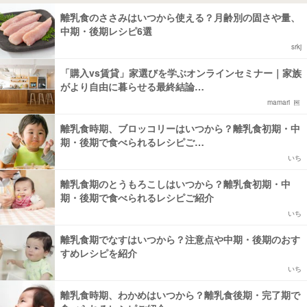
離乳食のささみはいつから使える？月齢別の固さや量、
中期・後期レシピ6選
srkj
「購入vs賃貸」家選びを学ぶオンラインセミナー｜家族
がより自由に暮らせる最終結論…
mamari
離乳食時期、ブロッコリーはいつから？離乳食初期・中
期・後期で食べられるレシピご…
いち
離乳食期のとうもろこしはいつから？離乳食初期・中
期・後期で食べられるレシピご紹介
いち
離乳食期でなすはいつから？注意点や中期・後期のおす
すめレシピを紹介
いち
離乳食時期、わかめはいつから？離乳食後期・完了期で