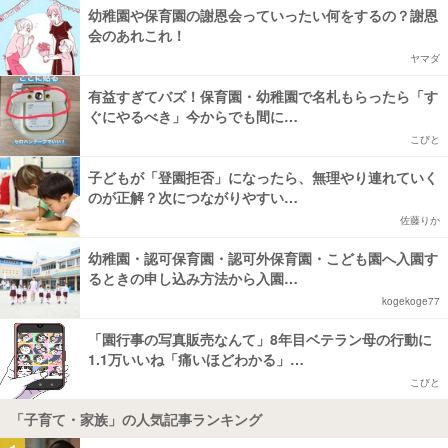
幼稚園や保育園の謝恩会っていったい何をするの？謝恩
会のあれこれ！
ヤマダ
有益すぎてバズ！保育園・幼稚園で名札もらったら「す
ぐにやるべき」今からでも間に…
こびと
子どもが「登園拒否」になったら、無理やり連れていく
のが正解？次につながりやすい…
佐藤りか
幼稚園・認可保育園・認可外保育園・こども園へ入園す
るときの申し込み方法から入園…
kogekoge77
「園行事の写真販売なんて」8年目ベテラン母の行動に
1.1万いいね「痛いほどわかる」…
こびと
「子育て・家族」の人気記事ランキング