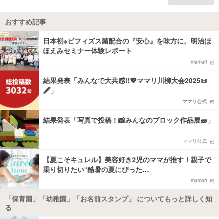
おすすめ記事
日本初※ビフィズス菌配合の『安心』を味方に。明治ほ
ほえみセミナー体験レポート
mamari
結果発表「みんなで大共感!!💖ママリ川柳大会2025📜
🖋️」
ママリ公式
結果発表「写真で投稿！📸みんなのブロック作品展🧱」
ママリ公式
【夏こそキュレル】美容好き2児のママが推す！親子で
乗り切りたい“酷暑の夏にぴった…
mamari
「保育園」「幼稚園」「お名前スタンプ」 についてもっと詳しく知
る