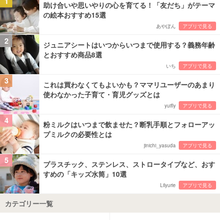
1
助け合いや思いやりの心を育てる！「友だち」がテーマ
の絵本おすすめ15選
あやぽん
アプリで見る
2
ジュニアシートはいつからいつまで使用する？義務年齢
とおすすめ商品8選
いち
アプリで見る
3
これは買わなくてもよいかも？ママリユーザーのあまり
使わなかった子育て・育児グッズとは
yuifly
アプリで見る
4
粉ミルクはいつまで飲ませた？断乳手順とフォローアッ
プミルクの必要性とは
jinichi_yasuda
アプリで見る
5
プラスチック、ステンレス、ストロータイプなど、おす
すめの「キッズ水筒」10選
Lilyurie
アプリで見る
カテゴリー一覧