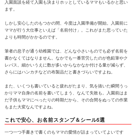
入園面談を経て入園も決まりホッとしているママもいるかと思い
ます。
しかし安心したのもつかの間、今度は入園準備が開始。入園前に
ママが行う大仕事といえば「名前付け」。これがまた思っていた
よりも時間がかかるのです。
筆者の息子が通う幼稚園では、どんな小さいものでも必ず名前を
書かなくてはなりません。なかでも一番苦労したのが色鉛筆やク
レパス。細かいうえに数が多いからなかなか付ける量が減らず、
さらにはハンカチなどの布製品だと書きづらいですよね。
また、いくつも書いていると疲れがたまり、気を抜いた瞬間うっ
かりママ自身の名前を書いてしまう、なんて失敗も。入園前はま
だ子供もママにべったりの時期だから、その合間をぬっての作業
もまた大変なんですよね。
これで安心、お名前スタンプ＆シール5選
一つ一つ手書きで書くのもママの愛情が詰まっていてよいです