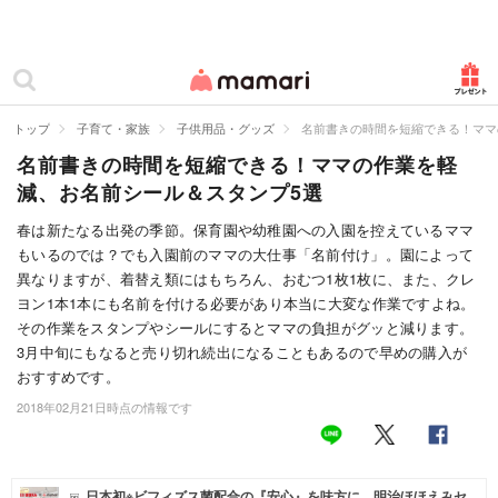
カテゴリー一覧
ママリ
妊活
トップ
子育て・家族
子供用品・グッズ
名前書きの時間を短縮できる！ママ
名前書きの時間を短縮できる！ママの作業を軽
妊娠
減、お名前シール＆スタンプ5選
出産
春は新たなる出発の季節。保育園や幼稚園への入園を控えているママ
もいるのでは？でも入園前のママの大仕事「名前付け」。園によって
赤ちゃん・育児
異なりますが、着替え類にはもちろん、おむつ1枚1枚に、また、クレ
子育て・家族
ヨン1本1本にも名前を付ける必要があり本当に大変な作業ですよね。
その作業をスタンプやシールにするとママの負担がグッと減ります。
病院
3月中旬にもなると売り切れ続出になることもあるので早めの購入が
おすすめです。
美容・ファッション
2018年02月21日時点の情報です
お仕事
住まい
日本初※ビフィズス菌配合の『安心』を味方に。明治ほほえみセ