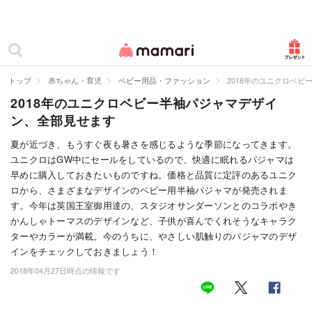
カテゴリー一覧
ママリ
妊活
トップ
赤ちゃん・育児
ベビー用品・ファッション
2018年のユニクロベ
2018年のユニクロベビー半袖パジャマデザイ
妊娠
ン、全部見せます
出産
夏が近づき、もうすぐ夜も暑さを感じるような季節になってきます。
ユニクロはGW中にセールをしているので、快適に眠れるパジャマは
赤ちゃん・育児
早めに購入しておきたいものですね。価格と品質に定評のあるユニク
子育て・家族
ロから、さまざまなデザインのベビー用半袖パジャマが発売されま
す。今年は英国王室御用達の、スタジオサンダーソンとのコラボやき
病院
かんしゃトーマスのデザインなど、子供が喜んでくれそうなキャラク
ターやカラーが満載。今のうちに、やさしい肌触りのパジャマのデザ
美容・ファッション
インをチェックしておきましょう！
2018年04月27日時点の情報です
お仕事
住まい