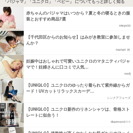
「パジャマ」「ユニクロ」「ベビー」 についてもっと詳しく知る
赤ちゃんのパジャマはいつから？夏と冬の寝るときの服
装とおすすめ商品7選
mieye30
【千代田区からのお知らせ】はみがき教室に参加しませ
んか？
mamari
妊娠中はおしゃれで可愛いユニクロのマタニティパジャ
マで！妊婦さんに口コミで人気…
mmfj
【UNIQLO】ユニクロのゆったり着られて紫外線からガ
ード！UVカットリラックスカーデ…
シンクアフェーズ
【UNIQLO】ユニクロ新作のリネンシャツは、骨格スト
レートに似合う！
rikarenon0111