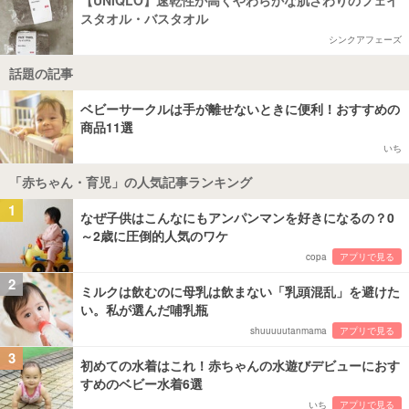
【UNIQLO】速乾性が高くやわらかな肌ざわりのフェイ
スタオル・バスタオル
シンクアフェーズ
話題の記事
ベビーサークルは手が離せないときに便利！おすすめの
商品11選
いち
「赤ちゃん・育児」の人気記事ランキング
1
なぜ子供はこんなにもアンパンマンを好きになるの？0
～2歳に圧倒的人気のワケ
copa
アプリで見る
2
ミルクは飲むのに母乳は飲まない「乳頭混乱」を避けた
い。私が選んだ哺乳瓶
shuuuuutanmama
アプリで見る
3
初めての水着はこれ！赤ちゃんの水遊びデビューにおす
すめのベビー水着6選
いち
アプリで見る