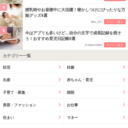
4
授乳時やお昼寝中に大活躍！寝かしつけにぴったりな万
能グッズ4選
kira_z07
アプリで見る
5
今はアプリも多いけど…自分の文字で成長記録を残そ
う！おすすめ育児日記帳5選
m-taka10969
アプリで見る
カテゴリー一覧
妊活
妊娠
出産
赤ちゃん・育児
子育て・家族
病院
美容・ファッション
お仕事
住まい
マネー