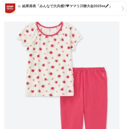
結果発表「みんなで大共感!!💖ママリ川柳大会2025📜🖋️」
マネー
トレンド・イベント