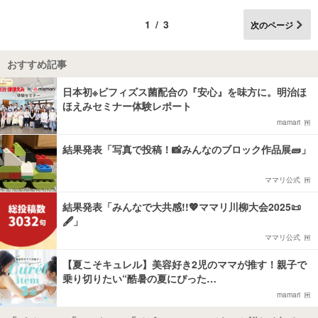
1/3
次のページ
おすすめ記事
日本初※ビフィズス菌配合の『安心』を味方に。明治ほ
ほえみセミナー体験レポート
mamari
結果発表「写真で投稿！📸みんなのブロック作品展🧱」
ママリ公式
結果発表「みんなで大共感!!💖ママリ川柳大会2025📜
🖋️」
ママリ公式
【夏こそキュレル】美容好き2児のママが推す！親子で
乗り切りたい“酷暑の夏にぴった…
mamari