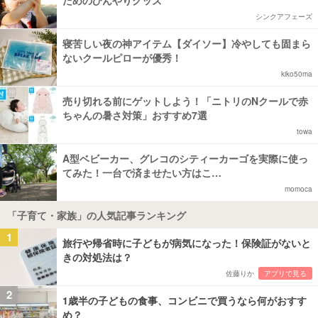
ためのひんやりグッズ
シンクアフェーズ
寝苦しい夜の神アイテム【ダイソー】冷やしても固まら
ないクールピローが優秀！
kiko50ma
売り切れる前にゲットしよう！「ニトリのNクールで赤
ちゃんの暑さ対策」おすすめ7選
towa
A型ベビーカー、グレコのシティーカーゴを実際に使っ
てみた！一台で済ませたい方はこ…
momoca
「子育て・家族」の人気記事ランキング
1
旅行や帰省時に子どもが病気になった！保険証がないと
きの対処法は？
佐藤りか
アプリで見る
2
1歳半の子どもの食事、コンビニで買うなら何がおすす
め？