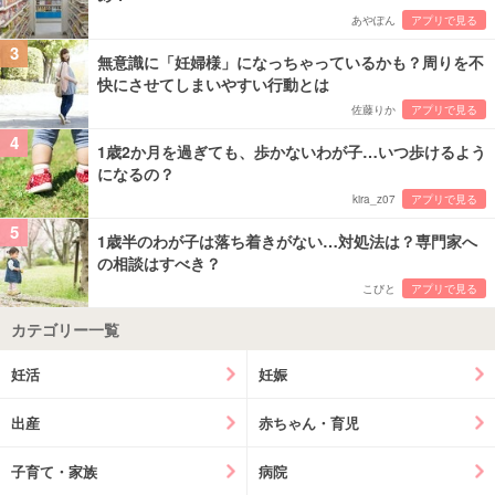
あやぽん
アプリで見る
3
無意識に「妊婦様」になっちゃっているかも？周りを不
快にさせてしまいやすい行動とは
佐藤りか
アプリで見る
4
1歳2か月を過ぎても、歩かないわが子…いつ歩けるよう
になるの？
kira_z07
アプリで見る
5
1歳半のわが子は落ち着きがない…対処法は？専門家へ
の相談はすべき？
こびと
アプリで見る
カテゴリー一覧
妊活
妊娠
出産
赤ちゃん・育児
子育て・家族
病院