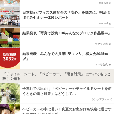
mamari
日本初※ビフィズス菌配合の『安心』を味方に。明治ほ
ほえみセミナー体験レポート
mamari
結果発表「写真で投稿！📸みんなのブロック作品展🧱」
ママリ公式
結果発表「みんなで大共感!!💖ママリ川柳大会2025📜
🖋️」
ママリ公式
「チャイルドシート」「ベビーカー」「暑さ対策」 についてもっと
詳しく知る
子連れでお出かけ「ベビーカーやチャイルドシートを使
うときの暑さ対策」はどうして…
シンクアフェーズ
ベビーカーの中は暑い！真夏のお出かけも快適に過ごす