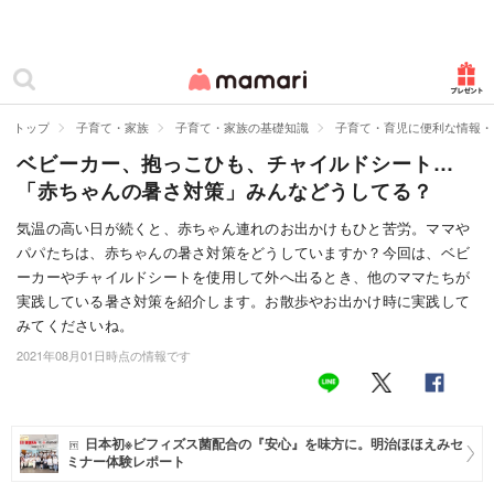
カテゴリー一覧
ママリ
妊活
トップ
子育て・家族
子育て・家族の基礎知識
子育て・育児に便利な情報・
ベビーカー、抱っこひも、チャイルドシート…
妊娠
「赤ちゃんの暑さ対策」みんなどうしてる？
出産
気温の高い日が続くと、赤ちゃん連れのお出かけもひと苦労。ママや
パパたちは、赤ちゃんの暑さ対策をどうしていますか？今回は、ベビ
赤ちゃん・育児
ーカーやチャイルドシートを使用して外へ出るとき、他のママたちが
子育て・家族
実践している暑さ対策を紹介します。お散歩やお出かけ時に実践して
みてくださいね。
病院
2021年08月01日時点の情報です
美容・ファッション
お仕事
日本初※ビフィズス菌配合の『安心』を味方に。明治ほほえみセ
ミナー体験レポート
住まい