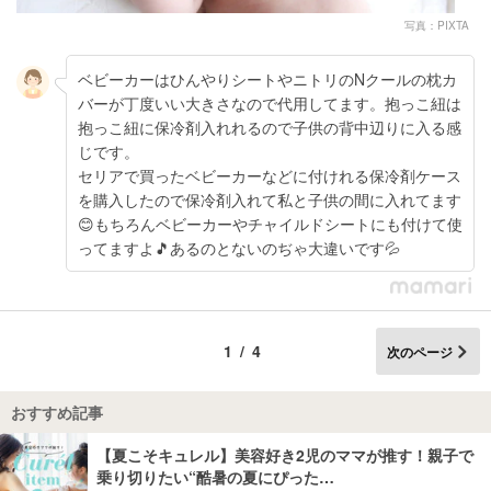
写真：PIXTA
ベビーカーはひんやりシートやニトリのNクールの枕カ
バーが丁度いい大きさなので代用してます。抱っこ紐は
抱っこ紐に保冷剤入れれるので子供の背中辺りに入る感
じです。
セリアで買ったベビーカーなどに付けれる保冷剤ケース
を購入したので保冷剤入れて私と子供の間に入れてます
😊もちろんベビーカーやチャイルドシートにも付けて使
ってますよ🎵あるのとないのぢゃ大違いです💦
1/4
次のページ
おすすめ記事
【夏こそキュレル】美容好き2児のママが推す！親子で
乗り切りたい“酷暑の夏にぴった…