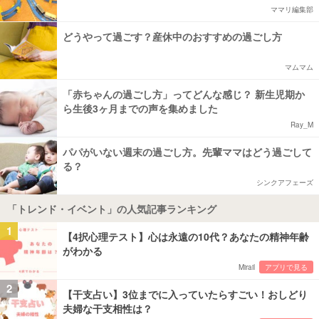
ママリ編集部
どうやって過ごす？産休中のおすすめの過ごし方
マムマム
「赤ちゃんの過ごし方」ってどんな感じ？ 新生児期か
ら生後3ヶ月までの声を集めました
Ray_M
パパがいない週末の過ごし方。先輩ママはどう過ごして
る？
シンクアフェーズ
「トレンド・イベント」の人気記事ランキング
1
【4択心理テスト】心は永遠の10代？あなたの精神年齢
がわかる
Mirail
アプリで見る
2
【干支占い】3位までに入っていたらすごい！おしどり
夫婦な干支相性は？