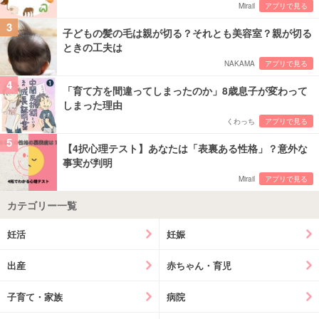
Mirail
アプリで見る
3
子どもの髪の毛は親が切る？それとも美容室？親が切る
ときの工夫は
NAKAMA
アプリで見る
4
「育て方を間違ってしまったのか」8歳息子が変わって
しまった理由
くわっち
アプリで見る
5
【4択心理テスト】あなたは「表裏ある性格」？意外な
事実が判明
Mirail
アプリで見る
カテゴリー一覧
妊活
妊娠
出産
赤ちゃん・育児
子育て・家族
病院