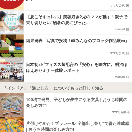
ママリ公式
【夏こそキュレル】美容好き2児のママが推す！親子で
乗り切りたい“酷暑の夏にぴった…
mamari
結果発表「写真で投稿！📸みんなのブロック作品展🧱」
ママリ公式
日本初※ビフィズス菌配合の『安心』を味方に。明治ほ
ほえみセミナー体験レポート
mamari
「インドア」「過ごし方」 についてもっと詳しく知る
100均で発見、子どもが夢中になる文具 | おうち時間の
楽しみ方#1
ママリ編集部
片付けやめた！プラレール"全部出し祭り"で得た達成感
| おうち時間の楽しみ方#4