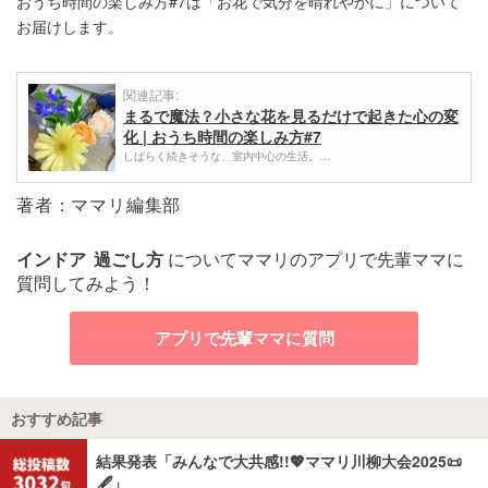
おうち時間の楽しみ方#7は「お花で気分を晴れやかに」について
お届けします。
関連記事:
まるで魔法？小さな花を見るだけで起きた心の変
化 | おうち時間の楽しみ方#7
しばらく続きそうな、室内中心の生活。…
著者：ママリ編集部
インドア
過ごし方
についてママリのアプリで先輩ママに
質問してみよう！
アプリで先輩ママに質問
おすすめ記事
結果発表「みんなで大共感!!💖ママリ川柳大会2025📜
🖋️」