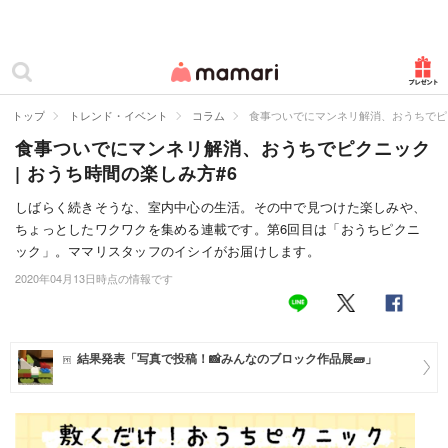
カテゴリー一覧
ママリ
妊活
トップ
トレンド・イベント
コラム
食事ついでにマンネリ解消、おうちでピク
食事ついでにマンネリ解消、おうちでピクニック
妊娠
| おうち時間の楽しみ方#6
出産
しばらく続きそうな、室内中心の生活。その中で見つけた楽しみや、
ちょっとしたワクワクを集める連載です。第6回目は「おうちピクニ
赤ちゃん・育児
ック」。ママリスタッフのイシイがお届けします。
子育て・家族
2020年04月13日時点の情報です
病院
美容・ファッション
結果発表「写真で投稿！📸みんなのブロック作品展🧱」
お仕事
住まい