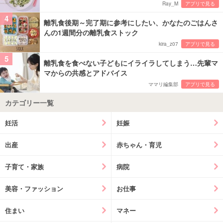
Ray_M
アプリで見る
4
離乳食後期～完了期に参考にしたい、かなたのごはんさ
んの1週間分の離乳食ストック
kira_z07
アプリで見る
5
離乳食を食べない子どもにイライラしてしまう…先輩マ
マからの共感とアドバイス
ママリ編集部
アプリで見る
カテゴリー一覧
妊活
妊娠
出産
赤ちゃん・育児
子育て・家族
病院
美容・ファッション
お仕事
住まい
マネー