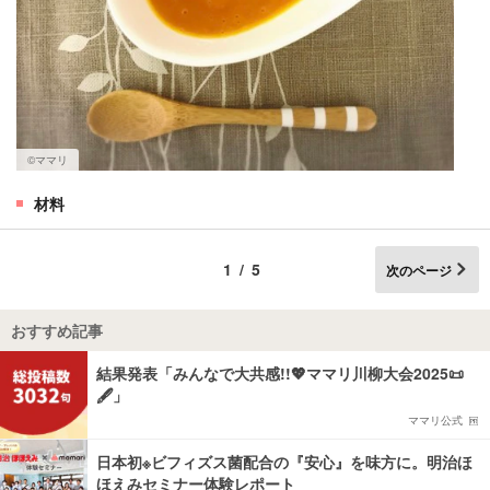
©️ママリ
材料
1/5
次のページ
おすすめ記事
結果発表「みんなで大共感!!💖ママリ川柳大会2025📜
🖋️」
ママリ公式
日本初※ビフィズス菌配合の『安心』を味方に。明治ほ
ほえみセミナー体験レポート