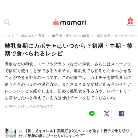
カテゴリー一覧
ママリ
妊活
トップ
赤ちゃん・育児
離乳食・赤ちゃんの食事
離乳食期にカボチャはいつ
離乳食期にカボチャはいつから？初期・中期・後
妊娠
期で食べられるレシピ
出産
煮物などの和食、スープやグラタンなどの洋食、さらにはスイーツま
で幅広く使うことができるカボチャ。離乳食でも初期から食べさせる
赤ちゃん・育児
ことができる野菜の一つです。この記事では、カボチャを離乳食期に
子育て・家族
使うときの与え方や保存方法、またさまざまな食材と組み合わせたア
レンジレシピを紹介します。初めて離乳食を作る方や、レパートリー
病院
を増やしたいと考えている方はぜひチェックしてくださいね。
2019年01月17日時点の情報です
美容・ファッション
お仕事
【夏こそキュレル】美容好き2児のママが推す！親子で乗り切り
住まい
たい“酷暑の夏にぴったりのスキンケア”