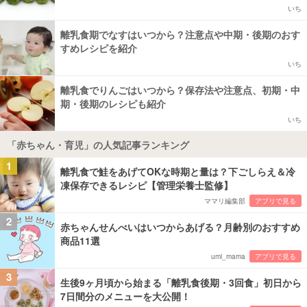
いち
離乳食期でなすはいつから？注意点や中期・後期のおす
すめレシピを紹介
いち
離乳食でりんごはいつから？保存法や注意点、初期・中
期・後期のレシピも紹介
いち
「赤ちゃん・育児」の人気記事ランキング
1
離乳食で鮭をあげてOKな時期と量は？下ごしらえ＆冷
凍保存できるレシピ【管理栄養士監修】
ママリ編集部
アプリで見る
2
赤ちゃんせんべいはいつからあげる？月齢別のおすすめ
商品11選
umi_mama
アプリで見る
3
生後9ヶ月頃から始まる「離乳食後期・3回食」初日から
7日間分のメニューを大公開！