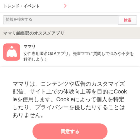
トレンド・イベント
ママリ編集部のオススメアプリ
ママリ
女性専用匿名Q&Aアプリ。先輩ママに質問して悩みや不安を
解消しよう！
フォローしてね！ママリ公式アカウント
ママリは、コンテンツや広告のカスタマイズ
妊娠〜子育て中のお役立ち情報を配信中
配信、サイト上での体験向上等を目的にCook
ieを使用します。Cookieによって個人を特定
したり、プライバシーを侵したりすることは
ありません。
ママリからのお知らせ
同意する