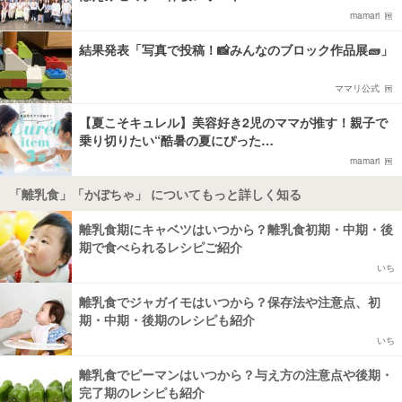
mamari
結果発表「写真で投稿！📸みんなのブロック作品展🧱」
ママリ公式
【夏こそキュレル】美容好き2児のママが推す！親子で
乗り切りたい“酷暑の夏にぴった…
mamari
「離乳食」「かぼちゃ」 についてもっと詳しく知る
離乳食期にキャベツはいつから？離乳食初期・中期・後
期で食べられるレシピご紹介
いち
離乳食でジャガイモはいつから？保存法や注意点、初
期・中期・後期のレシピも紹介
いち
離乳食でピーマンはいつから？与え方の注意点や後期・
完了期のレシピも紹介