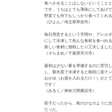
食べさせることはしないということ
です。うちはとても薄味にしてあげ
野菜でも何でもしっかり食べてくれ
（ぴよん／埼玉県草加市）
毎日用意するという手間や、アレル
にして冷凍して色んな食材を食べれ
新しい食材に挑戦したり工夫しまし
（そらまめ／千葉県市川市）
最初は少ない量を準備するのに苦労
し、製氷皿で冷凍すると格段に楽チ
おかゆ（お湯を入れるだけ！）がと
です！
（みるく／神奈川県横浜市）
双子だったから、鳥のひなのように
だった。