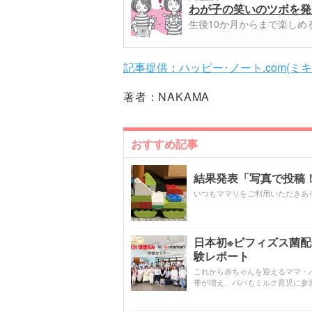
わが子の笑いのツボを発
生後10か月からまで楽し
記事提供：ハッピー･ノート.com(ミ
著者：
NAKAMA
おすすめ記事
結果発表「写真で投稿！
いつもママリをご利用いただきあ
日本初※ビフィズス菌
験レポート
これから赤ちゃんを迎えるママ・
帯が増え、パパもミルク育児に参