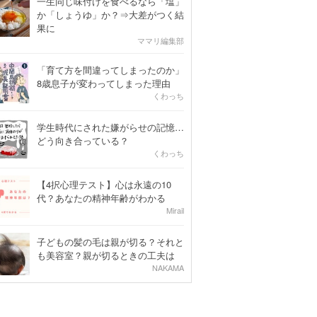
一生同じ味付けを食べるなら「塩」
か「しょうゆ」か？⇒大差がつく結
果に
ママリ編集部
「育て方を間違ってしまったのか」
8歳息子が変わってしまった理由
くわっち
学生時代にされた嫌がらせの記憶…
どう向き合っている？
くわっち
【4択心理テスト】心は永遠の10
代？あなたの精神年齢がわかる
Mirail
子どもの髪の毛は親が切る？それと
も美容室？親が切るときの工夫は
NAKAMA