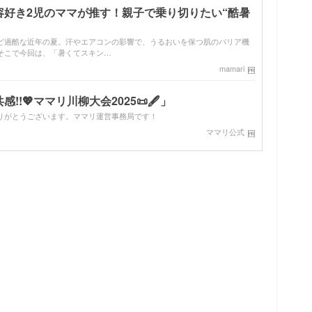
容好き2児のママが推す！親子で乗り切りたい“酷暑
ど過酷な近年の夏。汗やエアコンの影響で、うるおいを保つ肌のバリア機
そこで今回は、「暑くてスキン…
mamari
!💖ママリ川柳大会2025📜🖋️」
りがとうございます。ママリ運営事務局です！
ママリ公式