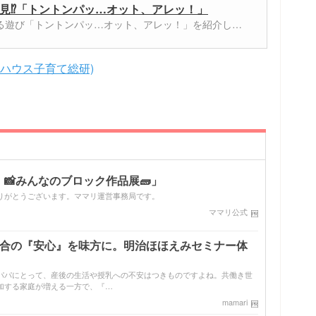
見⁉「トントンパッ…オット、アレッ！」
める遊び「トントンパッ…オット、アレッ！」を紹介し…
キハウス子育て総研)
📸みんなのブロック作品展🧱」
りがとうございます。ママリ運営事務局です。
ママリ公式
配合の『安心』を味方に。明治ほほえみセミナー体
パパにとって、産後の生活や授乳への不安はつきものですよね。共働き世
加する家庭が増える一方で、『…
mamari