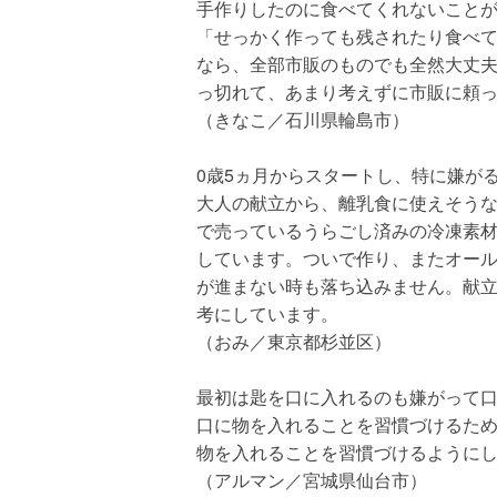
手作りしたのに食べてくれないこと
「せっかく作っても残されたり食べ
なら、全部市販のものでも全然大丈
っ切れて、あまり考えずに市販に頼
（きなこ／石川県輪島市）
0歳5ヵ月からスタートし、特に嫌が
大人の献立から、離乳食に使えそう
で売っているうらごし済みの冷凍素
しています。ついで作り、またオー
が進まない時も落ち込みません。献立
考にしています。
（おみ／東京都杉並区）
最初は匙を口に入れるのも嫌がって
口に物を入れることを習慣づけるた
物を入れることを習慣づけるように
（アルマン／宮城県仙台市）