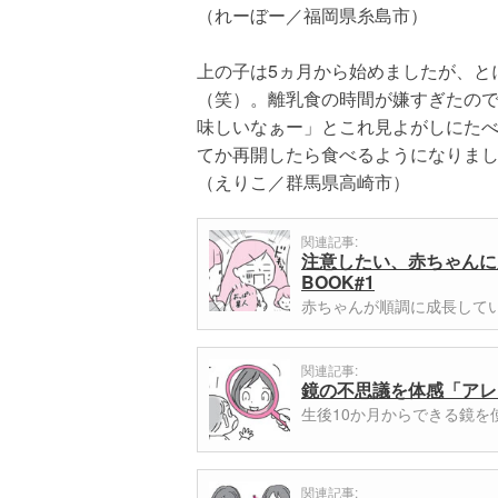
（れーぼー／福岡県糸島市）
上の子は5ヵ月から始めましたが、と
（笑）。離乳食の時間が嫌すぎたので
味しいなぁー」とこれ見よがしにた
てか再開したら食べるようになりま
（えりこ／群馬県高崎市）
関連記事:
注意したい、赤ちゃんに
BOOK#1
赤ちゃんが順調に成長して
関連記事:
鏡の不思議を体感「アレ
生後10か月からできる鏡
関連記事: