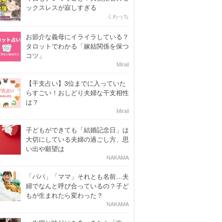
ックスレスが寂しすぎる
くわっち
お節介な義母にイライラしている？
タロットでわかる「嫁姑関係を保つ
コツ」
Mirail
【干支占い】3位までに入っていた
らすごい！おしどり夫婦な干支相性
は？
Mirail
子どもができても「結婚記念日」は
大切にしている夫婦の過ごし方、思
い出や願望は
NAKAMA
「パパ」「ママ」それとも名前…夫
婦でなんと呼び合っているの？子ど
もが生まれたら変わった？
NAKAMA