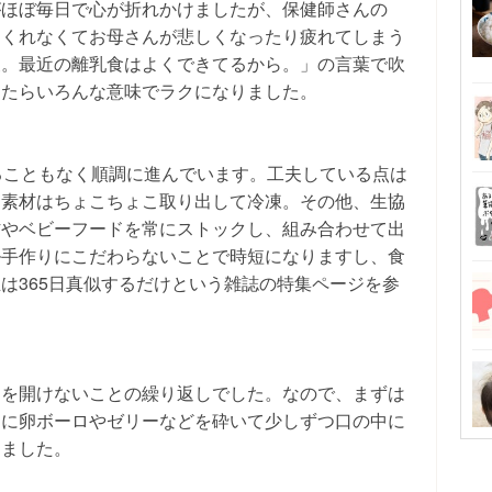
がほぼ毎日で心が折れかけましたが、保健師さんの
てくれなくてお母さんが悲しくなったり疲れてしまう
夫。最近の離乳食はよくできてるから。」の言葉で吹
ったらいろんな意味でラクになりました。
ることもなく順調に進んでいます。工夫している点は
な素材はちょこちょこ取り出して冷凍。その他、生協
材やベビーフードを常にストックし、組み合わせて出
ル手作りにこだわらないことで時短になりますし、食
は365日真似するだけという雑誌の特集ページを参
口を開けないことの繰り返しでした。なので、まずは
めに卵ボーロやゼリーなどを砕いて少しずつ口の中に
しました。