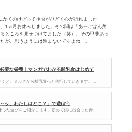
にかくのけぞって拒否がひどく心が折れました
、1ヵ月お休みしました。その間は「あーごはん美
べるところを見せつけてました（笑）。その甲斐あっ
したが、思うようには進まないですよねー。
必要な栄養｜マンガでわかる離乳食はじめて
いくと、ミルクから離乳食へと移行していきます。…
～ッ、わたしはどこ？」で遊ぼう
を使った遊びをご紹介します。初めて鏡に出会った赤…