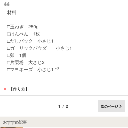
材料
□玉ねぎ 250g
□はんぺん 1枚
□だしパック 小さじ1
□ガーリックパウダー 小さじ1
□卵 1個
□片栗粉 大さじ2
※3
□マヨネーズ 小さじ1
【作り方】
1/2
次のページ
おすすめ記事