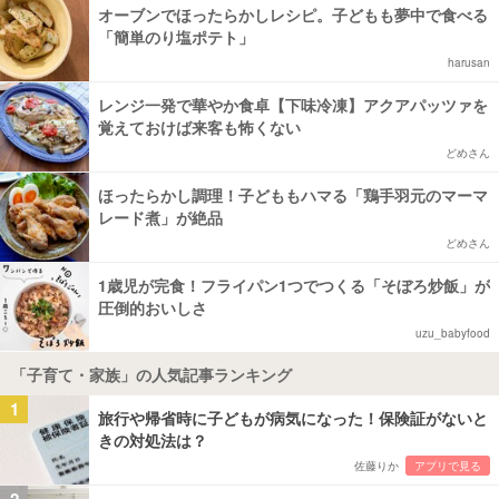
オーブンでほったらかしレシピ。子どもも夢中で食べる
「簡単のり塩ポテト」
harusan
レンジ一発で華やか食卓【下味冷凍】アクアパッツァを
覚えておけば来客も怖くない
どめさん
ほったらかし調理！子どももハマる「鶏手羽元のマーマ
レード煮」が絶品
どめさん
1歳児が完食！フライパン1つでつくる「そぼろ炒飯」が
圧倒的おいしさ
uzu_babyfood
「子育て・家族」の人気記事ランキング
1
旅行や帰省時に子どもが病気になった！保険証がないと
きの対処法は？
佐藤りか
アプリで見る