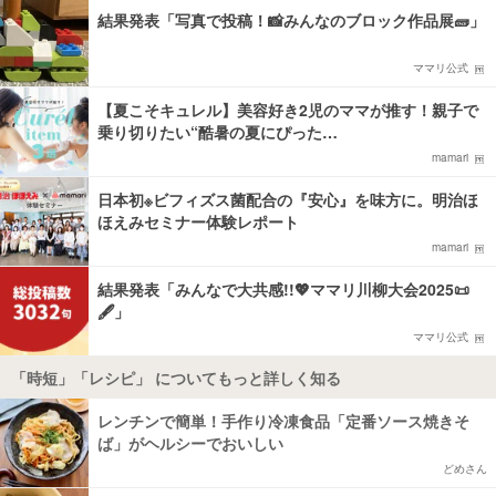
結果発表「写真で投稿！📸みんなのブロック作品展🧱」
ママリ公式
【夏こそキュレル】美容好き2児のママが推す！親子で
乗り切りたい“酷暑の夏にぴった…
mamari
日本初※ビフィズス菌配合の『安心』を味方に。明治ほ
ほえみセミナー体験レポート
mamari
結果発表「みんなで大共感!!💖ママリ川柳大会2025📜
🖋️」
ママリ公式
「時短」「レシピ」 についてもっと詳しく知る
レンチンで簡単！手作り冷凍食品「定番ソース焼きそ
ば」がヘルシーでおいしい
どめさん