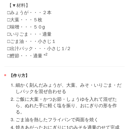
【▼材料】
□みょうが・・・２本
□大葉・・・５枚
□味噌・・・５０g
□いりごま・・・適量
□ごま油・・・小さじ１
□出汁パック・・・小さじ１/２
※2
□鰹節・・・適量
【作り方】
細かく刻んだみょうが、大葉、みそ・いりごま・だ
しパックを混ぜ合わせる
ご飯に大葉・かつお節・しょうゆを入れて混ぜた
ら、ぬれた手に軽く塩を振り、おにぎりの形を作
る。
ごま油を熱したフライパンで両面を焼く
焼きあがったおにぎりに1のみそを適量のせて完成