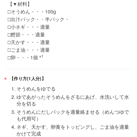
【▼材料】
□そうめん・・・100g
□出汁パック・・半パック・
□小ネギ・・・適量
□鰹節・・・適量
□天かす・・・適量
□ごま油・・・適量
※1
□卵・・・1個
【作り方(1人分)】
そうめんをゆでる
ゆであがったそうめんをざるにあげ、水洗いして水
分を切る
そうめんにだしパックを適量絡ませる（めんつゆで
も代用可）
ネギ、天かす、卵黄をトッピングし、ごま油を適量
かけて完成