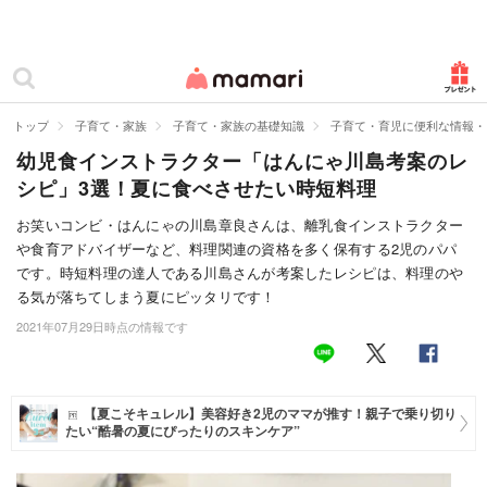
カテゴリー一覧
ママリ
妊活
トップ
子育て・家族
子育て・家族の基礎知識
子育て・育児に便利な情報・
幼児食インストラクター「はんにゃ川島考案のレ
妊娠
シピ」3選！夏に食べさせたい時短料理
出産
お笑いコンビ・はんにゃの川島章良さんは、離乳食インストラクター
や食育アドバイザーなど、料理関連の資格を多く保有する2児のパパ
赤ちゃん・育児
です。時短料理の達人である川島さんが考案したレシピは、料理のや
子育て・家族
る気が落ちてしまう夏にピッタリです！
2021年07月29日時点の情報です
病院
美容・ファッション
【夏こそキュレル】美容好き2児のママが推す！親子で乗り切り
たい“酷暑の夏にぴったりのスキンケア”
お仕事
住まい