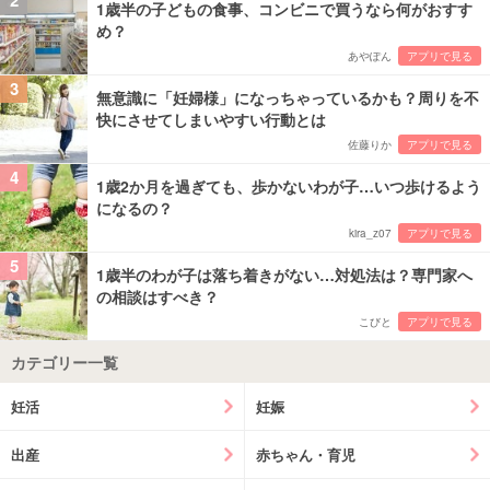
2
1歳半の子どもの食事、コンビニで買うなら何がおすす
め？
あやぽん
アプリで見る
3
無意識に「妊婦様」になっちゃっているかも？周りを不
快にさせてしまいやすい行動とは
佐藤りか
アプリで見る
4
1歳2か月を過ぎても、歩かないわが子…いつ歩けるよう
になるの？
kira_z07
アプリで見る
5
1歳半のわが子は落ち着きがない…対処法は？専門家へ
の相談はすべき？
こびと
アプリで見る
カテゴリー一覧
妊活
妊娠
出産
赤ちゃん・育児