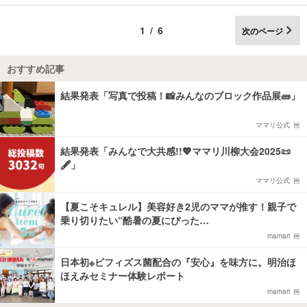
1/6
次のページ
おすすめ記事
結果発表「写真で投稿！📸みんなのブロック作品展🧱」
ママリ公式
結果発表「みんなで大共感!!💖ママリ川柳大会2025📜
🖋️」
ママリ公式
【夏こそキュレル】美容好き2児のママが推す！親子で
乗り切りたい“酷暑の夏にぴった…
mamari
日本初※ビフィズス菌配合の『安心』を味方に。明治ほ
ほえみセミナー体験レポート
mamari