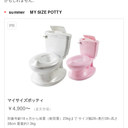
summer MY SIZE POTTY
PR
マイサイズポッティ
￥4,900〜
（楽天市場）
対象年齢18ヵ月から体重（耐荷重）23kgまで サイズ幅28×奥行38×高さ
38cm 重量約1.3kg