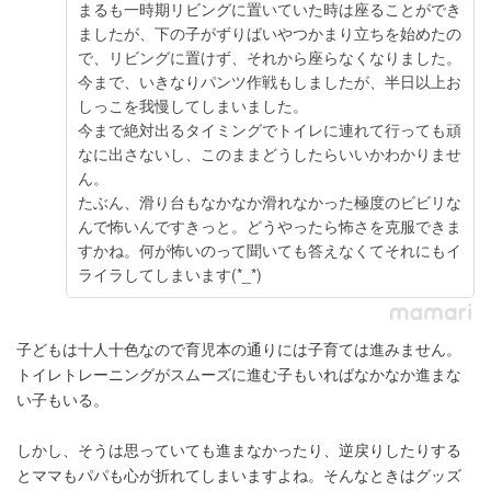
まるも一時期リビングに置いていた時は座ることができ
ましたが、下の子がずりばいやつかまり立ちを始めたの
で、リビングに置けず、それから座らなくなりました。
今まで、いきなりパンツ作戦もしましたが、半日以上お
しっこを我慢してしまいました。
今まで絶対出るタイミングでトイレに連れて行っても頑
なに出さないし、このままどうしたらいいかわかりませ
ん。
たぶん、滑り台もなかなか滑れなかった極度のビビリな
んで怖いんですきっと。どうやったら怖さを克服できま
すかね。何が怖いのって聞いても答えなくてそれにもイ
ライラしてしまいます(*_*)
子どもは十人十色なので育児本の通りには子育ては進みません。
トイレトレーニングがスムーズに進む子もいればなかなか進まな
い子もいる。
しかし、そうは思っていても進まなかったり、逆戻りしたりする
とママもパパも心が折れてしまいますよね。そんなときはグッズ