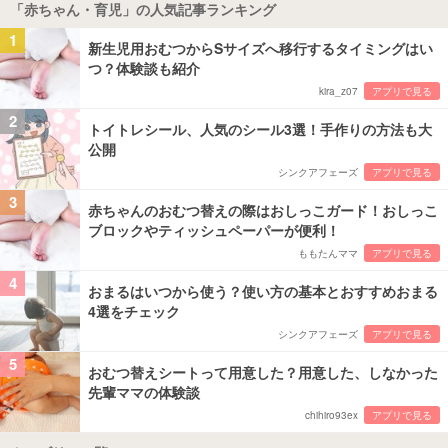
「赤ちゃん・育児」の人気記事ランキング
1
新生児用おむつからSサイズへ移行するタイミングはい
つ？体験談も紹介
kira_z07
アプリで見る
2
トイトレシール、人気のシール3選！手作りの方法も大
公開
シンクアフェーズ
アプリで見る
3
赤ちゃんのおむつ替えの際はおしっこガード！おしっこ
ブロックやティッシュペーパーが便利！
ももたんママ
アプリで見る
4
おまるはいつから使う？使い方の基本とおすすめおまる
4選をチェック
シンクアフェーズ
アプリで見る
5
おむつ替えシートって用意した？用意した、しなかった
先輩ママの体験談
chihiro93ex
アプリで見る