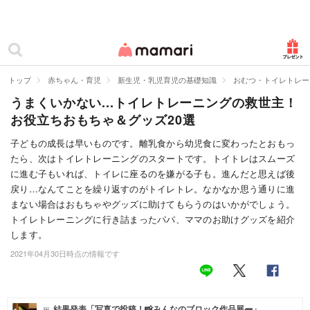
カテゴリー一覧
ママリ
妊活
トップ
赤ちゃん・育児
新生児・乳児育児の基礎知識
おむつ・トイレトレー
うまくいかない...トイレトレーニングの救世主！
妊娠
お役立ちおもちゃ＆グッズ20選
出産
子どもの成長は早いものです。離乳食から幼児食に変わったとおもっ
たら、次はトイレトレーニングのスタートです。トイトレはスムーズ
赤ちゃん・育児
に進む子もいれば、トイレに座るのを嫌がる子も。進んだと思えば後
子育て・家族
戻り…なんてことを繰り返すのがトイレトレ。なかなか思う通りに進
まない場合はおもちゃやグッズに助けてもらうのはいかがでしょう。
病院
トイレトレーニングに行き詰まったパパ、ママのお助けグッズを紹介
します。
美容・ファッション
2021年04月30日時点の情報です
お仕事
住まい
結果発表「写真で投稿！📸みんなのブロック作品展🧱」